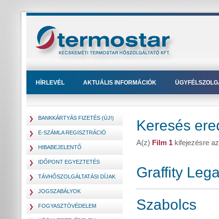
HÍRLEVÉL
AKTUÁLIS INFORMÁCIÓK
ÜGYFÉLSZOLG
BANKKÁRTYÁS FIZETÉS (ÚJ!)
Keresés er
E-SZÁMLA REGISZTRÁCIÓ
A(z)
Film 1
kifejezésre az
HIBABEJELENTŐ
IDŐPONT EGYEZTETÉS
Graffity Leg
TÁVHŐSZOLGÁLTATÁSI DÍJAK
JOGSZABÁLYOK
Szabolcs
FOGYASZTÓVÉDELEM