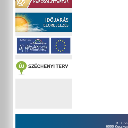
KECSKE
6000 Kecskemét