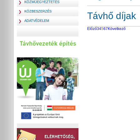
KÖZMŰEGYEZTETÉS
KÖZBESZERZÉS
Távhő díjak
ADATVÉDELEM
Előző
3
4
5
6
7
Következő