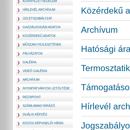
KÖRNYEZETVÉDELEM
Közérdekű a
HÍRLEVÉL ARCHÍVUM
ÜZLETSZABÁLYZAT
Archívum
GAZDÁLKODÁSI ADATOK
KÖZÉRDEKŰ ADATOK
MŰSZAKI FEJLESZTÉSEK
Hatósági ára
PÁLYÁZATOK
GALÉRIA
Termosztati
VIDEÓ GALÉRIA
ARCHÍVUM
Támogatáso
NYOMTATVÁNYOK LETÖLTÉSE
REZSIPONT
Hírlevél arc
SZÁMLAMAGYARÁZÓ
DUÁLIS KÉPZÉS
Jogszabályo
KÖZÖS KÉPVISELŐI HÍREK