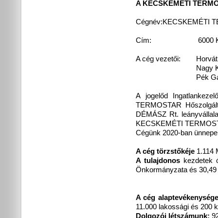
A KECSKEMÉTI TERMOST
Cégnév:KECSKEMÉTI TER
Cím: 6000 Kecskem
A cég vezetői: Horváth 
Nagy Krisztina 
Pék Gáspár 
A jogelőd Ingatlankeze
TERMOSTAR Hőszolgálta
DÉMÁSZ Rt. leányvállalatá
KECSKEMÉTI TERMOSTAR
Cégünk 2020-ban ünnepelt
A cég törzstőkéje
1.114 
A tulajdonos
kezdetek 
Önkormányzata és 30,49 
A cég alaptevékenység
11.000 lakossági és 200 k
Dolgozói létszámunk:
92