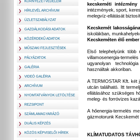
KÖRNYEZETVÉDELEM
kecskeméti intézmény
–
intézmények, sport, keres
HÍRLEVÉL ARCHÍVUM
melegvíz-ellátását biztosí
ÜZLETSZABÁLYZAT
Kecskemét lakosságának
GAZDÁLKODÁSI ADATOK
iskolákban, munkahelyek
KÖZÉRDEKŰ ADATOK
Kecskeméten élő ember 
MŰSZAKI FEJLESZTÉSEK
Első telephelyünk több 
villamosenergia-termelé
PÁLYÁZATOK
ugyanolyan technológi
GALÉRIA
használtak akkoriban.
VIDEÓ GALÉRIA
A TERMOSTAR Kft. két jel
ARCHÍVUM
utcán található. Itt ter
ellátásához szükséges h
NYOMTATVÁNYOK LETÖLTÉSE
meleg- és forróvizes kaz
REZSIPONT
A hőenergia-termelés mell
SZÁMLAMAGYARÁZÓ
gázmotorunk Kecskemét l
DUÁLIS KÉPZÉS
KÖZÖS KÉPVISELŐI HÍREK
KLÍMATUDATOS TÁVHŐ