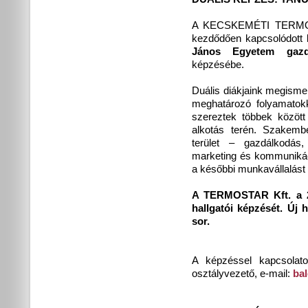
A KECSKEMÉTI TERMOST
kezdődően kapcsolódott b
János Egyetem gazd
képzésébe.
Duális diákjaink megisme
meghatározó folyamatok
szereztek többek között 
alkotás terén. Szakemb
terület – gazdálkodás, 
marketing és kommunikác
a későbbi munkavállalást 
A TERMOSTAR Kft. a 202
hallgatói képzését. Új 
sor.
A képzéssel kapcsolato
osztályvezető, e-mail:
ba