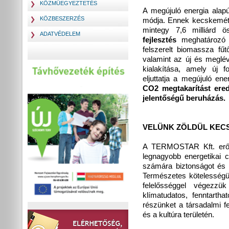
KÖZMŰEGYEZTETÉS
A megújuló energia alapú
KÖZBESZERZÉS
módja. Ennek kecskeméti
mintegy 7,6 milliárd ös
ADATVÉDELEM
fejlesztés
meghatározó 
felszerelt biomassza fű
valamint az új és meglé
kialakítása, amely új 
eljuttatja a megújuló en
CO2 megtakarítást ere
jelentőségű beruházás.
VELÜNK ZÖLDÜL KEC
A TERMOSTAR Kft. erős
legnagyobb energetikai 
számára biztonságot és s
Természetes kötelességün
felelősséggel végezz
klímatudatos, fenntarth
részünket a társadalmi f
és a kultúra területén.