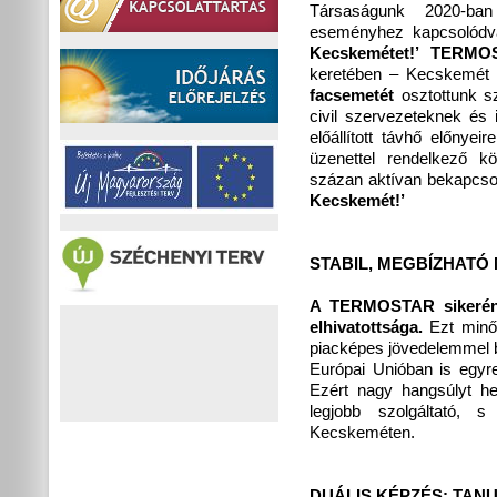
Társaságunk 2020-ban 
eseményhez kapcsolódva
Kecskemétet!’ TERMOS
keretében – Kecskemét a
facsemetét
osztottunk s
civil szervezeteknek és
előállított távhő előnyei
üzenettel rendelkező k
százan aktívan bekapcs
Kecskemét!’
STABIL, MEGBÍZHATÓ
A TERMOSTAR sikerének
elhivatottsága.
Ezt minős
piacképes jövedelemmel 
Európai Unióban is egyre
Ezért nagy hangsúlyt 
legjobb szolgáltató, 
Kecskeméten.
DUÁLIS KÉPZÉS: TAN