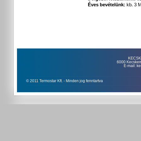
Éves bevételünk:
kb. 3 M
KECSKE
6000 Kecskemét
E-mail: k
© 2011 Termostar Kft. - Minden jog fenntartva