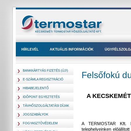
HÍRLEVÉL
AKTUÁLIS INFORMÁCIÓK
ÜGYFÉLSZOLG
BANKKÁRTYÁS FIZETÉS (ÚJ!)
Felsőfokú du
E-SZÁMLA REGISZTRÁCIÓ
HIBABEJELENTŐ
A KECSKEMÉTI
IDŐPONT EGYEZTETÉS
TÁVHŐSZOLGÁLTATÁSI DÍJAK
JOGSZABÁLYOK
A TERMOSTAR Kft. Ke
FOGYASZTÓVÉDELEM
telephelyeinken előállíto