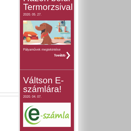
Termorzsival
2020. 05. 27.
Pályaművek megtekintése
teljes hír »
Váltson E-
számlára!
2020. 04. 07.