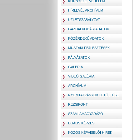
KÖRNYEZETVÉDELEM
HÍRLEVÉL ARCHÍVUM
ÜZLETSZABÁLYZAT
GAZDÁLKODÁSI ADATOK
KÖZÉRDEKŰ ADATOK
MŰSZAKI FEJLESZTÉSEK
PÁLYÁZATOK
GALÉRIA
VIDEÓ GALÉRIA
ARCHÍVUM
NYOMTATVÁNYOK LETÖLTÉSE
REZSIPONT
SZÁMLAMAGYARÁZÓ
DUÁLIS KÉPZÉS
KÖZÖS KÉPVISELŐI HÍREK