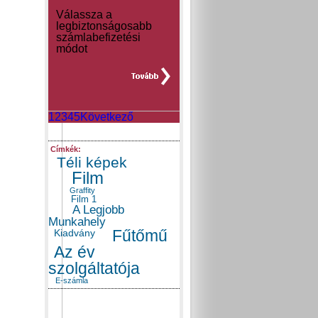
Válassza a
legbiztonságosabb
számlabefizetési
módot
teljes hír »
1
2
3
4
5
Következő
Címkék:
Téli képek
Film
Graffity
Film 1
A Legjobb
Munkahely
Fűtőmű
Kiadvány
Az év
szolgáltatója
E-számla