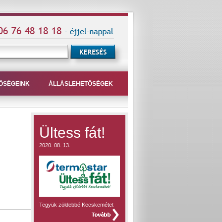
ŐSÉGEINK
ÁLLÁSLEHETŐSÉGEK
Ültess fát!
2020. 08. 13.
.
Tegyük zöldebbé Kecskemétet
teljes hír »