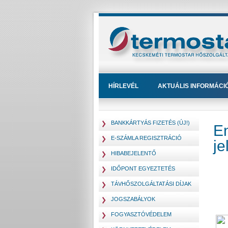
HÍRLEVÉL
AKTUÁLIS INFORMÁCI
BANKKÁRTYÁS FIZETÉS (ÚJ!)
En
E-SZÁMLA REGISZTRÁCIÓ
je
HIBABEJELENTŐ
IDŐPONT EGYEZTETÉS
TÁVHŐSZOLGÁLTATÁSI DÍJAK
JOGSZABÁLYOK
FOGYASZTÓVÉDELEM