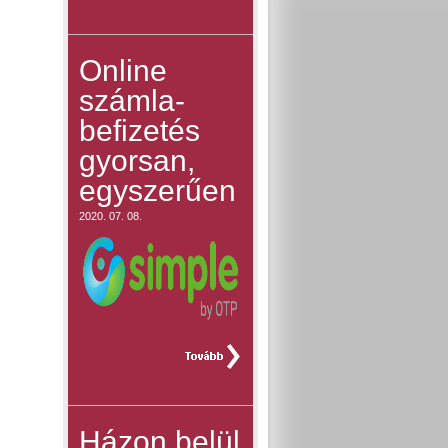
Online
számla-
befizetés
gyorsan,
egyszerűen
2020. 07. 08.
teljes hír »
Házon belül