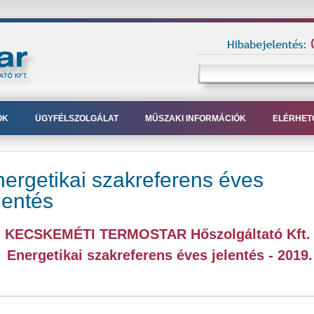
ÓK
ÜGYFÉLSZOLGÁLAT
MŰSZAKI INFORMÁCIÓK
ELÉRHET
ergetikai szakreferens éves
lentés
KECSKEMÉTI TERMOSTAR Hőszolgáltató Kft
Energetikai szakreferens éves jelentés - 2019.