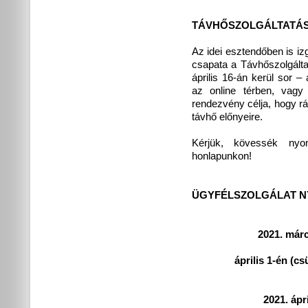
TÁVHŐSZOLGÁLTATÁS 
Az idei esztendőben is
csapata a Távhőszolgált
április 16-án kerül sor 
az online térben, vag
rendezvény célja, hogy rái
távhő előnyeire.
Kérjük, kövessék nyom
honlapunkon!
ÜGYFÉLSZOLGÁLAT N
2021. márc
április 1-én (c
2021. ápr