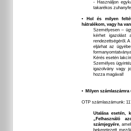
- Használjon egyk
takarékos zuhanyfe
•
Hol és milyen felté
hátralékom, vagy ha va
Személyesen – ügyf
kérhet igazolást 
rendezettségéről. A
eljárhat az ügyébe
formanyomtatványa h
Kérés esetén lakcí
Személyes ügyinté
igazolvány vagy j
hozza magával!
•
Milyen számlaszámra 
OTP számlaszámunk: 11
Utalása esetén, 
„Felhasználó a
számjegyére
, amel
bekeretezett mezőj