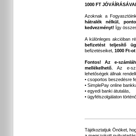
1000 FT JÓVÁÍRÁSÁV
Azoknak a Fogyasztóin
hátralék nélkül, pont
kedvezményt!
Így össz
A különleges akcióban r
befizetést teljesítő 
befizetéseiket,
1000 Ft-ot
Fontos! Az e-számlá
mellékelhető.
Az e-szám
lehetőségek állnak rendel
• csoportos beszedésre f
• SimplePay online bankká
• egyedi banki átutalás,
• ügyfélszolgálaton történő
Tájékoztatjuk Önöket, hog
a megszokott nyitvatartás