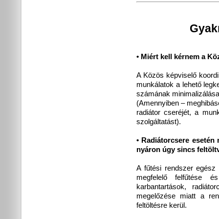
Gyakr
• Miért kell kérnem a K
A Közös képviselő koordin
munkálatok a lehető legkev
számának minimalizálása 
(Amennyiben – meghibáso
radiátor cseréjét, a munk
szolgáltatást).
• Radiátorcsere esetén mi
nyáron úgy sincs feltölt
A fűtési rendszer egész 
megfelelő felfűtése és
karbantartások, radiát
megelőzése miatt a ren
feltöltésre kerül.