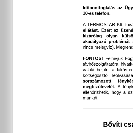
Időpontfoglalás az Ügy
10-es telefon.
A TERMOSTAR Kft. tová
ellátást.
Ezért az
üzemb
kizárólag olyan küls
akadályozó problémát 
nincs melegvíz). Megrende
FONTOS!
Felhívjuk Fog
távhőszolgáltatóra hivat
valaki bejutni a lakásba
költségosztó leolvas
sorszámozott, fényké
megbízólevelét.
A fényk
ellenőrizhetik, hogy a
munkát.
Bővíti c