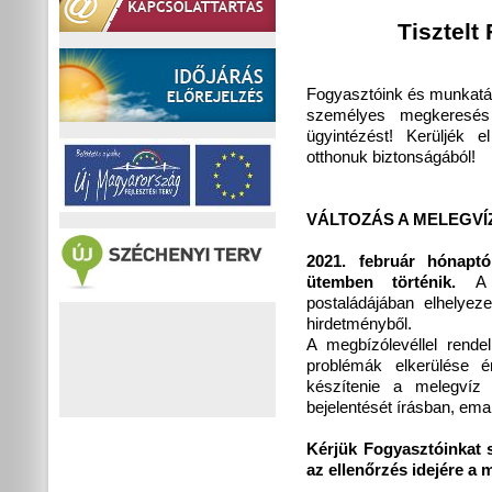
Tisztelt
Fogyasztóink és munkatá
személyes megkeresés 
ügyintézést! Kerüljék 
otthonuk biztonságából!
VÁLTOZÁS A MELEGV
2021. február hónapt
ütemben történik.
A
postaládájában elhelyeze
hirdetményből.
A megbízólevéllel rend
problémák elkerülése é
készítenie a melegvíz
bejelentését írásban, ema
Kérjük Fogyasztóinkat 
az ellenőrzés idejére a 