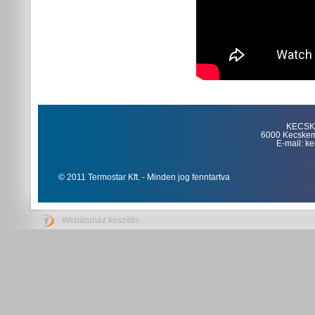
KECSKE
6000 Kecskemét
E-mail: k
© 2011 Termostar Kft. - Minden jog fenntartva
Webáruház készítés