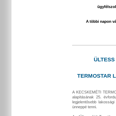
ügyfélszo
A többi napon v
ÜLTESS
TERMOSTAR L
A KECSKEMÉTI TERMOSTA
alapításának 25. évford
legjelentősebb lakossá
ünneppé tenni.