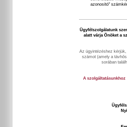
azonosító” számkén
Ügyfélszolgálatunk sze
alatt várja Önöket a 
Az ügyintézéshez kérjük,
számot (amely a távhősz
sorában talál
A szolgáltatásunkhoz 
Ügyféls
Nyit
Cs: 8-
Ema