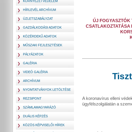
KÖRNYEZETVÉDELEM
HÍRLEVÉL ARCHÍVUM
ÜZLETSZABÁLYZAT
ÚJ FOGYASZTÓK
CSATLAKOZTATÁSA 
GAZDÁLKODÁSI ADATOK
KORS
KÖZÉRDEKŰ ADATOK
K
MŰSZAKI FEJLESZTÉSEK
PÁLYÁZATOK
GALÉRIA
VIDEÓ GALÉRIA
Tisz
ARCHÍVUM
NYOMTATVÁNYOK LETÖLTÉSE
A koronavírus elleni vé
REZSIPONT
ügyfélszolgálatán a szem
SZÁMLAMAGYARÁZÓ
DUÁLIS KÉPZÉS
KÖZÖS KÉPVISELŐI HÍREK