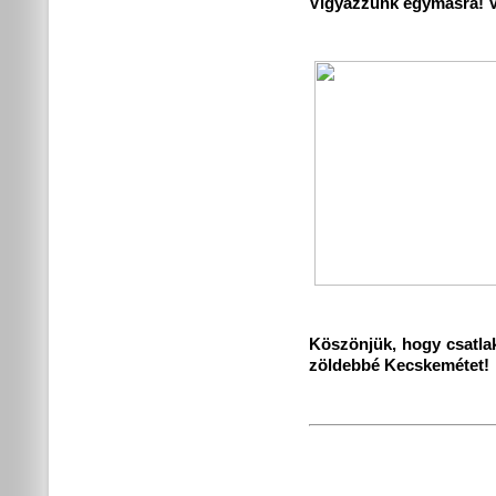
Vigyázzunk egymásra! 
Köszönjük, hogy csatla
zöldebbé Kecskemétet!