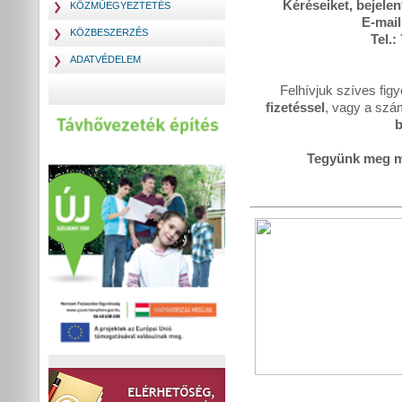
K
éréseiket
,
bejelen
KÖZMŰEGYEZTETÉS
E-mai
KÖZBESZERZÉS
Tel.:
ADATVÉDELEM
Felhívjuk szíves fig
fizetéssel
, vagy a szá
b
Tegyünk meg m