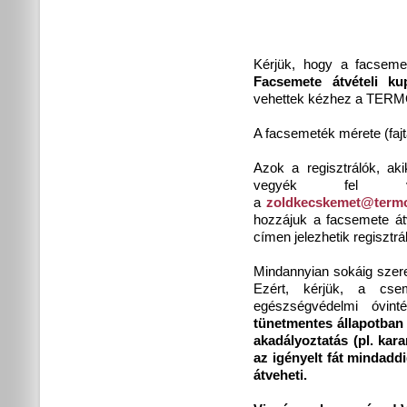
Kérjük, hogy a facseme
Facsemete átvételi ku
vehettek kézhez a TERMO
A facsemeték mérete (fajt
Azok a regisztrálók, ak
vegyék fel ve
a
zoldkecskemet@termo
hozzájuk a facsemete á
címen jelezhetik regisztr
Mindannyian sokáig szeret
Ezért, kérjük, a cse
egészségvédelmi óvint
tünetmentes állapotban
akadályoztatás (pl. kara
az igényelt fát mindad
átveheti.