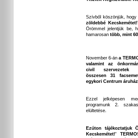
Szívből köszönjük, hogy
zöldebbé Kecskemétet
Örömmel jelentjük be,
hamarosan
több, mint 60
November 6-án
a TERMO
valamint az önkormán
civil szervezetek 
összesen 31 facsemet
egykori Centrum áruház
Ezzel jelképesen megk
programunk 2. szaka
elültetése.
Ezúton tájékoztatjuk 
Kecskemétet!’ TERMO