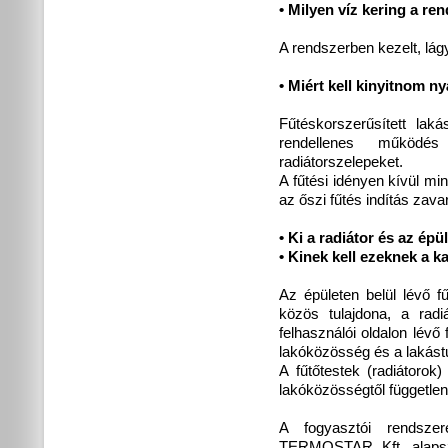
• Milyen víz kering a r
A rendszerben kezelt, lágy
• Miért kell kinyitnom n
Fűtéskorszerűsített la
rendellenes működés
radiátorszelepeket.
A fűtési idényen kívül mi
az őszi fűtés indítás zav
• Ki a radiátor és az ép
• Kinek kell ezeknek a 
Az épületen belül lévő f
közös tulajdona, a rad
felhasználói oldalon lévő
lakóközösség és a lakást
A fűtőtestek (radiátorok
lakóközösségtől független
A fogyasztói rendsze
TERMOSTAR Kft. alapszo