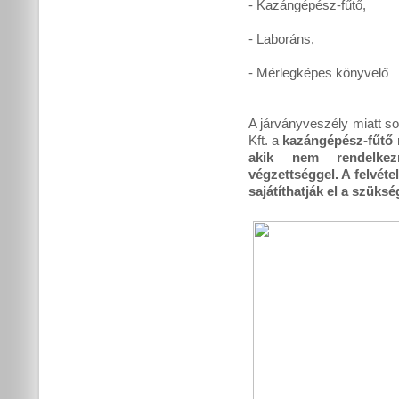
- Kazángépész-fűtő,
- Laboráns,
- Mérlegképes könyvelő
A járványveszély miatt 
Kft. a
kazángépész-fűtő m
akik nem rendelkez
végzettséggel. A felvétel
sajátíthatják el a szüks