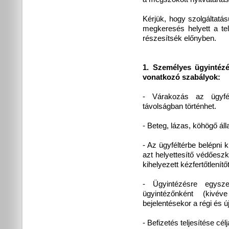
Kérjük, hogy szolgáltatá
megkeresés helyett a tel
részesítsék előnyben.
1. Személyes ügyintézé
vonatkozó szabályok:
- Várakozás az ügyfé
távolságban történhet.
- Beteg, lázas, köhögő áll
- Az ügyféltérbe belépni 
azt helyettesítő védőeszk
kihelyezett kézfertőtlenítőt
- Ügyintézésre egysz
ügyintézőnként (kivév
bejelentésekor a régi és ú
- Befizetés teljesítése cé