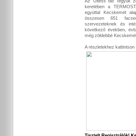
Az ’Ültess fát! Tegyük 
keretében a TERMOSTA
egyúttal Kecskemét ala
összesen 651 facsem
szervezeteknek és inté
következő években, évti
még zöldebbé Kecskemét
A részletekhez kattintson 
Tisztelt Regisztrálók! K