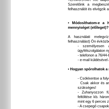
Szerelőink a megbeszél
felhasználót és elvégzik
• Módosíthatom-e a ha
mennyiséget (előleget)?
A használati melegvíz
felhasználást) Ön évközb
- személyesen 
ügyfélszolgálaton ny
- telefonon a 76/44
- e-mail küldésével
• Hogyan spórolhatok a
- Csökkentse a foly
Csak akkor és ann
szükséges!
- Zuhanyozzon fü
feltöltése kb. hár
mint egy 6 perces 
- A csepegő csapok