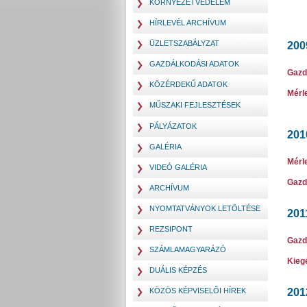
KÖRNYEZETVÉDELEM
HÍRLEVÉL ARCHÍVUM
ÜZLETSZABÁLYZAT
200
GAZDÁLKODÁSI ADATOK
Gazd
KÖZÉRDEKŰ ADATOK
Mérl
MŰSZAKI FEJLESZTÉSEK
PÁLYÁZATOK
201
GALÉRIA
Mérl
VIDEÓ GALÉRIA
Gazd
ARCHÍVUM
NYOMTATVÁNYOK LETÖLTÉSE
201
REZSIPONT
Gazd
SZÁMLAMAGYARÁZÓ
Kiegé
DUÁLIS KÉPZÉS
KÖZÖS KÉPVISELŐI HÍREK
201