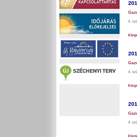
201
Gazd
4. sz
Kiege
201
Gazd
4. sz
Kiegé
201
Gazd
4. sz
Kiegé