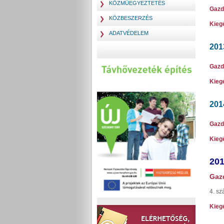
KÖZMŰEGYEZTETÉS
Gazd
KÖZBESZERZÉS
Kiegé
ADATVÉDELEM
201
Gazd
Kiegé
201
Gazd
Kiegé
201
Gazd
4. sz
Kiegé