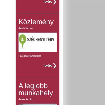
teljes hír »
Közlemény
2014. 02. 01.
Pályázati támogatás
teljes hír »
A legjobb
munkahely
2012. 10. 17.