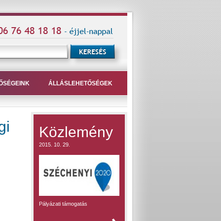
ŐSÉGEINK
ÁLLÁSLEHETŐSÉGEK
gi
Közlemény
2015. 10. 29.
Pályázati támogatás