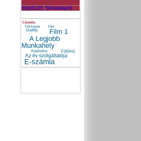
Előző
1
2
3
4
5
Következő
Címkék:
Téli képek
Film
Film 1
Graffity
A Legjobb
Munkahely
Kiadvány
Fűtőmű
Az év szolgáltatója
E-számla