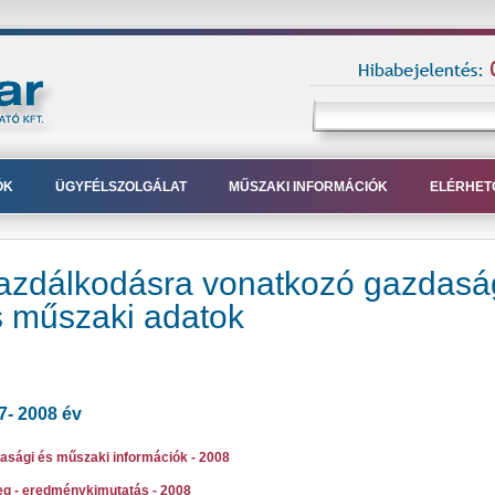
ÓK
ÜGYFÉLSZOLGÁLAT
MŰSZAKI INFORMÁCIÓK
ELÉRHET
azdálkodásra vonatkozó gazdasá
 műszaki adatok
7- 2008 év
asági és műszaki információk - 2008
eg - eredménykimutatás - 2008