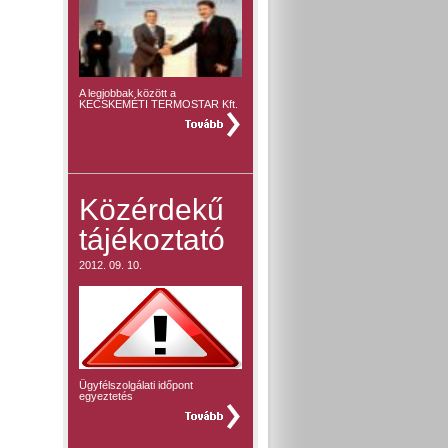
A legjobbak között a
KECSKEMÉTI TERMOSTAR Kft.
teljes hír »
Közérdekű
tájékoztató
2012. 09. 10.
Ügyfélszolgálati időpont
egyeztetés
teljes hír »