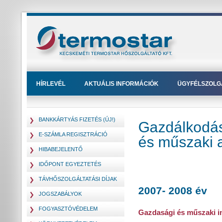
HÍRLEVÉL
AKTUÁLIS INFORMÁCIÓK
ÜGYFÉLSZOLG
BANKKÁRTYÁS FIZETÉS (ÚJ!)
Gazdálkodás
E-SZÁMLA REGISZTRÁCIÓ
és műszaki 
HIBABEJELENTŐ
IDŐPONT EGYEZTETÉS
TÁVHŐSZOLGÁLTATÁSI DÍJAK
2007- 2008 év
JOGSZABÁLYOK
FOGYASZTÓVÉDELEM
Gazdasági és műszaki i