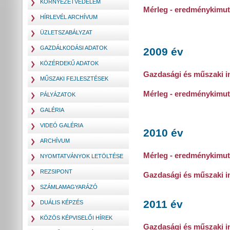
KÖRNYEZETVÉDELEM
Mérleg - eredménykimut
HÍRLEVÉL ARCHÍVUM
ÜZLETSZABÁLYZAT
GAZDÁLKODÁSI ADATOK
2009 év
KÖZÉRDEKŰ ADATOK
Gazdasági és műszaki i
MŰSZAKI FEJLESZTÉSEK
Mérleg - eredménykimut
PÁLYÁZATOK
GALÉRIA
VIDEÓ GALÉRIA
2010 év
ARCHÍVUM
Mérleg - eredménykimut
NYOMTATVÁNYOK LETÖLTÉSE
REZSIPONT
Gazdasági és műszaki in
SZÁMLAMAGYARÁZÓ
2011 év
DUÁLIS KÉPZÉS
KÖZÖS KÉPVISELŐI HÍREK
Gazdasági és műszaki i