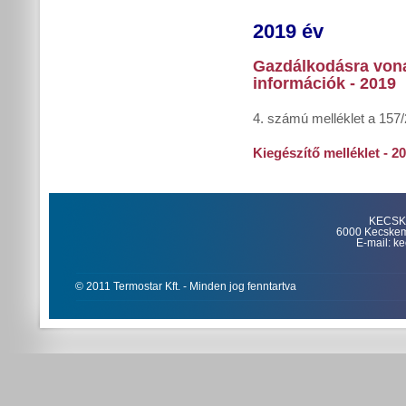
2019 év
Gazdálkodásra von
információk - 2019
4. számú melléklet a 157/
Kiegészítő melléklet - 2
KECSKE
6000 Kecskemét
E-mail: k
© 2011 Termostar Kft. - Minden jog fenntartva