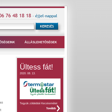
ŐSÉGEINK
ÁLLÁSLEHETŐSÉGEK
Ültess fát!
2020. 08. 13.
as
Tegyük zöldebbé Kecskemétet
teljes hír »
t