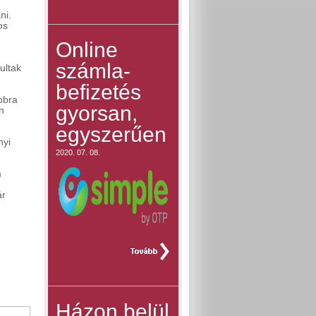
ni.
os
Online
számla-
ultak
befizetés
bbra
gyorsan,
n
egyszerűen
nyi
2020. 07. 08.
m
ár
teljes hír »
Házon belül