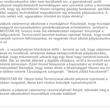
es rendezvényekre idén nem kerülhetett sor, a gyerekeknek szóló
pályázat meghirdetéséről semmiképpen sem szerettük volna a lemonda
ünk, hogy így döntöttünk! Hiszen rengeteg gazdag fantáziával, aprólék
dal, vagány technikákkal megvalósított rajz érkezett pályázatunkra. A
izés nehéz volt, ugyanakkor örömteli és óriási élmény!
ulálunk valamennyi alkotónak a munkájához! Köszönjük, hogy hozzájár
aságunk környezettudatos gondolkodásának erősítéséhez, amelyet a
OSTAR Kft. hosszú évek óta elkötelezetten képvisel. Köszönjük a
lafiguránkról, Termorzsiról készített kedves rajzokat! Kérjük, hogy tová
övessék nyomon felhívásainkat, és vegyenek részt alkotói pályázatunko
e is!
eti - a veszélyhelyzet kihirdetése előtti – tervünk az volt, hogy valamen
lának és óvodának, amelynek diákjai bekapcsolódnak pályázatunkba,
jánljuk, hogy intézményük udvarát egy-egy fával vagy cserjével tesszük
ebbé. Bár az iskolák áttértek a digitális oktatásra, erről a tervünkről se
etnénk lemondani. Ezért ősszel felvesszük a kapcsolatot az érintett az
zményekkel! Reméljük, hogy sokan élnek a lehetőséggel! Hiszen ma m
e többen ismerik Társaságunk szlogenjét: "Velünk zöldül Kecskemét!"
RMOSTAR Kft. Házon belül Termorzsival alkotói pályázat nyerteseit a
lükben megadott, illetve kért módon értesítjük nyereményükről.
ulálunk a pályázat valamennyi résztvevőjének! Kérjük, tekintsék meg a
ezett alkotásokból összeállított virtuális kiállítást!