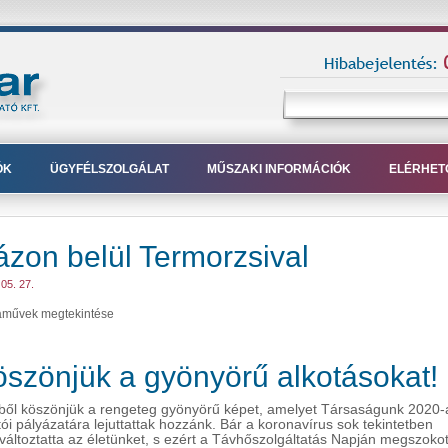
ÓK
ÜGYFÉLSZOLGÁLAT
MŰSZAKI INFORMÁCIÓK
ELÉRHET
zon belül Termorzsival
05. 27.
aművek megtekintése
szönjük a gyönyörű alkotásokat!
ből köszönjük a rengeteg gyönyörű képet, amelyet Társaságunk 2020-
tói pályázatára lejuttattak hozzánk. Bár a koronavírus sok tekintetben
áltoztatta az életünket, s ezért a Távhőszolgáltatás Napján megszokot