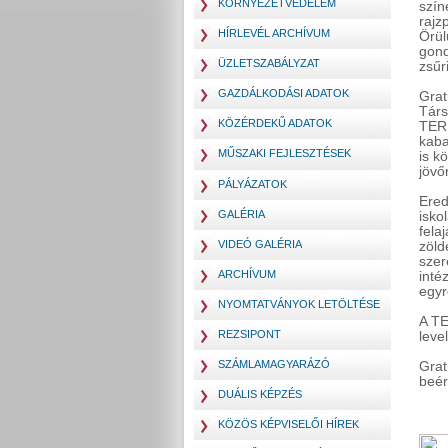
KÖRNYEZETVÉDELEM
szín
rajz
HÍRLEVÉL ARCHÍVUM
Örül
gond
ÜZLETSZABÁLYZAT
zsűr
GAZDÁLKODÁSI ADATOK
Grat
Társ
KÖZÉRDEKŰ ADATOK
TERM
kaba
MŰSZAKI FEJLESZTÉSEK
is k
jövőr
PÁLYÁZATOK
Ered
GALÉRIA
isko
fela
VIDEÓ GALÉRIA
zöld
szer
ARCHÍVUM
inté
egyr
NYOMTATVÁNYOK LETÖLTÉSE
A TE
REZSIPONT
leve
SZÁMLAMAGYARÁZÓ
Grat
beérk
DUÁLIS KÉPZÉS
KÖZÖS KÉPVISELŐI HÍREK