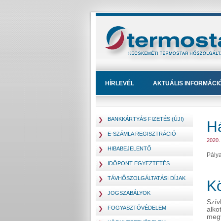
HÍRLEVÉL
AKTUÁLIS INFORMÁCI
BANKKÁRTYÁS FIZETÉS (ÚJ!)
Há
E-SZÁMLA REGISZTRÁCIÓ
2020. 
HIBABEJELENTŐ
Pály
IDŐPONT EGYEZTETÉS
TÁVHŐSZOLGÁLTATÁSI DÍJAK
Kö
JOGSZABÁLYOK
Szív
FOGYASZTÓVÉDELEM
alko
megv