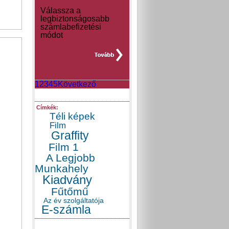
Válassza a
legbiztonságosabb
számlabefizetési
módot
teljes hír »
1
2
3
4
5
Következő
Címkék:
Téli képek
Film
Graffity
Film 1
A Legjobb
Munkahely
Kiadvány
Fűtőmű
Az év szolgáltatója
E-számla