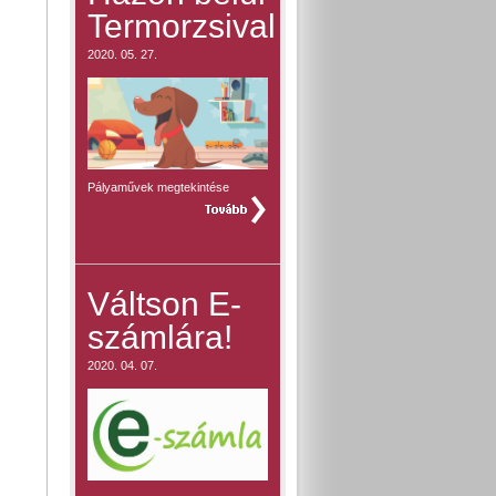
Termorzsival
2020. 05. 27.
Pályaművek megtekintése
teljes hír »
Váltson E-
számlára!
2020. 04. 07.