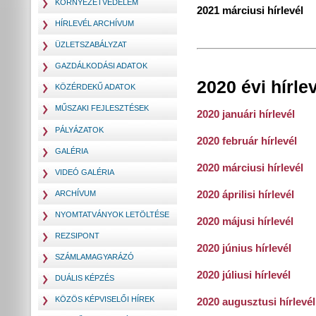
KÖRNYEZETVÉDELEM
2021 márciusi hírlevél
HÍRLEVÉL ARCHÍVUM
ÜZLETSZABÁLYZAT
GAZDÁLKODÁSI ADATOK
2020 évi hírle
KÖZÉRDEKŰ ADATOK
MŰSZAKI FEJLESZTÉSEK
2020 januári hírlevél
PÁLYÁZATOK
2020 február hírlevél
GALÉRIA
2020 márciusi hírlevél
VIDEÓ GALÉRIA
2020 áprilisi hírlevél
ARCHÍVUM
NYOMTATVÁNYOK LETÖLTÉSE
2020 májusi hírlevél
REZSIPONT
2020 június hírlevél
SZÁMLAMAGYARÁZÓ
2020 júliusi hírlevél
DUÁLIS KÉPZÉS
KÖZÖS KÉPVISELŐI HÍREK
2020 augusztusi hírlevél