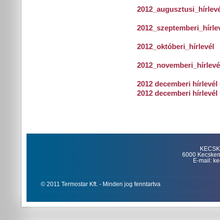
2012_augusztusi_hírlevé
2012_szeptemberi_hírle
2012_októberi_hírlevél
2012_novemberi_hírlevé
2012 decemberi hírlevél 
2012 decemberi hírlevél
KECSKE
6000 Kecskemét
E-mail: k
© 2011 Termostar Kft. - Minden jog fenntartva