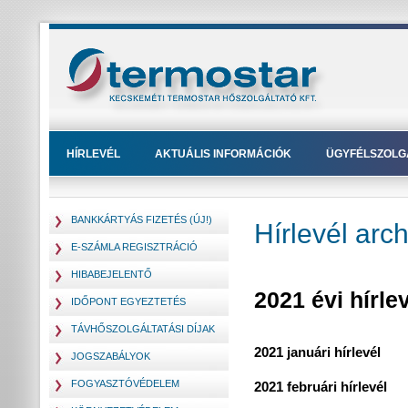
HÍRLEVÉL
AKTUÁLIS INFORMÁCIÓK
ÜGYFÉLSZOLG
BANKKÁRTYÁS FIZETÉS (ÚJ!)
Hírlevél arc
E-SZÁMLA REGISZTRÁCIÓ
HIBABEJELENTŐ
2021 évi hírle
IDŐPONT EGYEZTETÉS
TÁVHŐSZOLGÁLTATÁSI DÍJAK
2021 januári hírlevél
JOGSZABÁLYOK
FOGYASZTÓVÉDELEM
2021 februári hírlevél