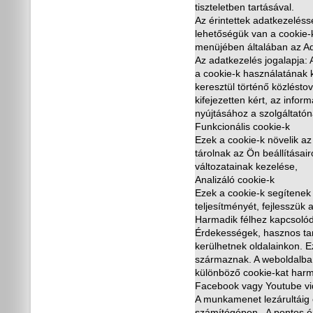
tiszteletben tartásával.
Az érintettek adatkezeléss
lehet
ő
ségük van a cookie-k
menüjében általában az Ad
Az adatkezelés jogalapja: A
a cookie-k használatának k
keresztül történ
ő
közléstov
kifejezetten kért, az info
nyújtásához a szolgáltatón
Funkcionális cookie-k
Ezek a cookie-k növelik az 
tárolnak az Ön beállításair
változatainak kezelése,
Analizáló cookie-k
Ezek a cookie-k segítenek
teljesítményét, fejlesszük
Harmadik félhez kapcsolód
Érdekességek, hasznos tar
kerülhetnek oldalainkon. E
származnak. A weboldalba
különböz
ő
cookie-kat harma
Facebook vagy Youtube vid
A munkamenet lezárultáig 
számítógépen. A pontos é