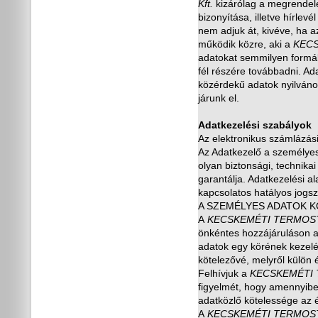
Kft.
kizárólag a megrendelés
bizonyítása, illetve hírlevé
nem adjuk át, kivéve, ha a
m
ű
ködik közre, aki a
KEC
adatokat semmilyen formába
fél részére továbbadni. A
közérdek
ű
adatok nyilváno
járunk el.
Adatkezelési szabályok
Az elektronikus számlázási
Az Adatkezel
ő
a személyes
olyan biztonsági, technika
garantálja. Adatkezelési 
kapcsolatos hatályos jogsz
A SZEMÉLYES ADATOK K
A
KECSKEMÉTI TERMOS
önkéntes hozzájáruláson 
adatok egy körének kezelés
kötelez
ő
vé, melyr
ő
l külön
Felhívjuk a
KECSKEMÉTI
figyelmét, hogy amennyibe
adatközl
ő
kötelessége az é
A
KECSKEMÉTI TERMOS