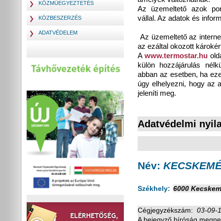
KÖZMŰEGYEZTETÉS
Az üzemeltető azok pon
vállal. Az adatok és infor
KÖZBESZERZÉS
ADATVÉDELEM
Az üzemeltető az internetr
az ezáltal okozott károkér
A
www.termostar.hu
olda
külön hozzájárulás nélk
abban az esetben, ha ezek
úgy elhelyezni, hogy az 
jeleníti meg.
Adatvédelmi nyil
Név:
KECSKEMÉT
Székhely:
6000 Kecskemé
Cégjegyzékszám:
03-09-
A bejegyz
ő
bíróság megne