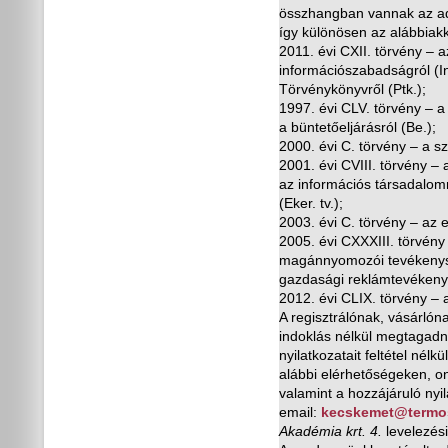
összhangban vannak az ad
így különösen az alábbiakk
2011. évi CXII. törvény – 
információszabadságról (Inf
Törvénykönyvr
ő
l (Ptk.);
1997. évi CLV. törvény – 
a büntet
ő
eljárásról (Be.);
2000. évi C. törvény – a sz
2001. évi CVIII. törvény –
az információs társadalo
(Eker. tv.);
2003. évi C. törvény – az e
2005. évi CXXXIII. törvény
magánnyomozói tevékenység
gazdasági reklámtevékeny
2012. évi CLIX. törvény – a
A regisztrálónak, vásárlón
indoklás nélkül megtagadni,
nyilatkozatait feltétel nél
alábbi elérhet
ő
ségeken, on
valamint a hozzájáruló nyil
email:
kecskemet@termos
Akadémia krt. 4.
levelezés