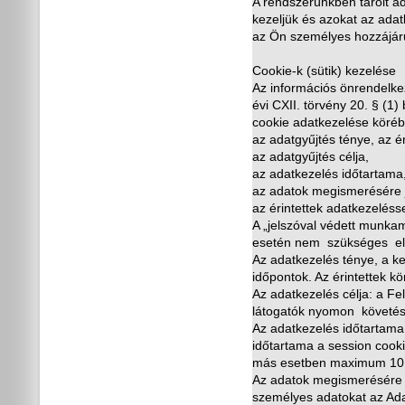
A rendszerünkben tárolt ad
kezeljük és azokat az ada
az Ön személyes hozzájáru
Cookie-k (sütik) kezelése
Az információs önrendelke
évi CXII. törvény 20. § (1
cookie adatkezelése köré
az adatgy
ű
jtés ténye, az é
az adatgy
ű
jtés célja,
az adatkezelés id
ő
tartama
az adatok megismerésére j
az érintettek adatkezeléss
A „jelszóval védett munkam
esetén nem szükséges el
Az adatkezelés ténye, a k
id
ő
pontok. Az érintettek kö
Az adatkezelés célja: a Fe
látogatók nyomon követés
Az adatkezelés id
ő
tartama
id
ő
tartama a session cook
más esetben maximum 10 é
Az adatok megismerésére j
személyes adatokat az Ad