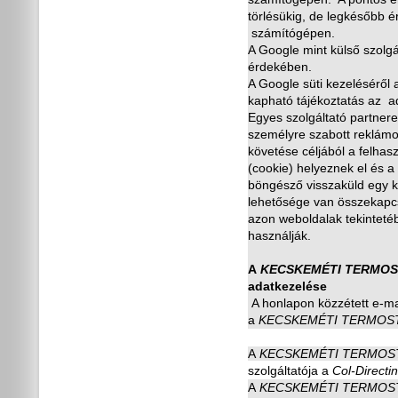
törlésükig, de legkés
ő
bb é
számítógépen.
A Google mint küls
ő
szolgá
érdekében.
A Google süti kezelésér
ő
l
kapható tájékoztatás az a
Egyes szolgáltató partnere
személyre szabott reklámo
követése céljából a felhas
(cookie) helyeznek el és a
böngész
ő
visszaküld egy k
lehet
ő
sége van összekapcso
azon weboldalak tekinteté
használják.
A
KECSKEMÉTI TERMOS
adatkezelése
A honlapon közzétett e-ma
a
KECSKEMÉTI TERMOS
A
KECSKEMÉTI TERMOS
szolgáltatója a
Col-Directin
A
KECSKEMÉTI TERMOS