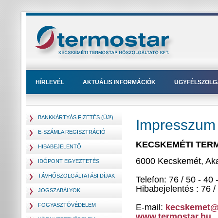
HÍRLEVÉL
AKTUÁLIS INFORMÁCIÓK
ÜGYFÉLSZOLG
BANKKÁRTYÁS FIZETÉS (ÚJ!)
Impresszum
E-SZÁMLA REGISZTRÁCIÓ
KECSKEMÉTI TERMO
HIBABEJELENTŐ
6000 Kecskemét, Aka
IDŐPONT EGYEZTETÉS
TÁVHŐSZOLGÁLTATÁSI DÍJAK
Telefon: 76 / 50 - 40 
Hibabejelentés : 76 /
JOGSZABÁLYOK
FOGYASZTÓVÉDELEM
E-mail:
kecskemet@
www.termostar.hu