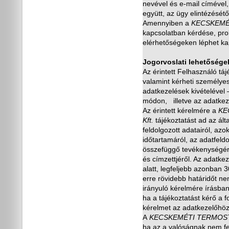
nevével és e-mail címével
együtt, az ügy elintézését
ő
Amennyiben a
KECSKEMÉ
kapcsolatban kérdése, pro
elérhet
ő
ségeken léphet ka
Jogorvoslati lehet
ő
sége
Az érintett Felhasználó tá
valamint kérheti személyes 
adatkezelések kivételével –
módon, illetve az adatkez
Az érintett kérelmére a
KE
Kft.
tájékoztatást ad az által
feldolgozott adatairól, azok
id
ő
tartamáról, az adatfeld
összefügg
ő
tevékenységé
és címzettjér
ő
l. Az adatkez
alatt, legfeljebb azonban
erre rövidebb határid
ő
t ne
irányuló kérelmére írásban
ha a tájékoztatást kér
ő
a f
kérelmet az adatkezel
ő
höz
A
KECSKEMÉTI TERMOS
ha az a valóságnak nem fe