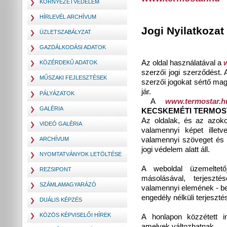
KÖRNYEZETVÉDELEM
HÍRLEVÉL ARCHÍVUM
Jogi Nyilatkozat
ÜZLETSZABÁLYZAT
GAZDÁLKODÁSI ADATOK
Az oldal használatával a
KÖZÉRDEKŰ ADATOK
szerzői jogi szerződést.
MŰSZAKI FEJLESZTÉSEK
szerzői jogokat sértő mag
jár.
PÁLYÁZATOK
A
www.termostar.h
GALÉRIA
KECSKEMÉTI TERMOST
Az oldalak, és az azoko
VIDEÓ GALÉRIA
valamennyi képet illetve
valamennyi szöveget és in
ARCHÍVUM
jogi védelem alatt áll.
NYOMTATVÁNYOK LETÖLTÉSE
A weboldal üzemeltet
REZSIPONT
másolásával, terjeszté
SZÁMLAMAGYARÁZÓ
valamennyi elemének - bel
engedély nélküli terjeszté
DUÁLIS KÉPZÉS
KÖZÖS KÉPVISELŐI HÍREK
A honlapon közzétett in
amelyek változhatnak.