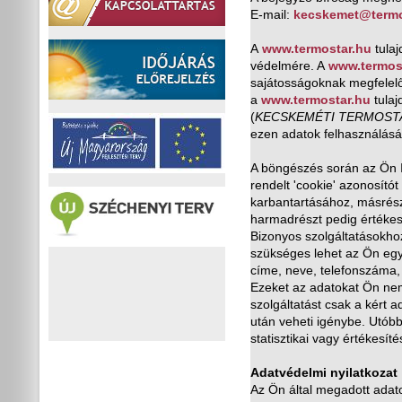
E-mail:
kecskemet@termo
A
www.termostar.hu
tulaj
védelmére. A
www.termos
sajátosságoknak megfelel
a
www.termostar.hu
tulaj
(
KECSKEMÉTI TERMOST
ezen adatok felhasználásár
A böngészés során az Ön 
rendelt 'cookie' azonosító
karbantartásához, másrészt
harmadrészt pedig értékesí
Bizonyos szolgáltatásokhoz
szükséges lehet az Ön egy
címe, neve, telefonszáma,
Ezeket az adatokat Ön ne
szolgáltatást csak a kért
után veheti igénybe. Utóbb
statisztikai vagy értékesíté
Adatvédelmi nyilatkozat
Az Ön által megadott adat