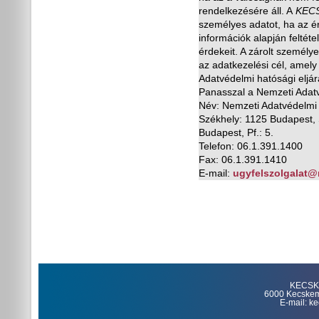
rendelkezésére áll. A
KEC
személyes adatot, ha az éri
információk alapján feltéte
érdekeit. A zárolt személy
az adatkezelési cél, amely
Adatvédelmi hatósági eljár
Panasszal a Nemzeti Adatv
Név: Nemzeti Adatvédelmi
Székhely: 1125 Budapest, 
Budapest, Pf.: 5.
Telefon: 06.1.391.1400
Fax: 06.1.391.1410
E-mail:
ugyfelszolgalat@
KECSKE
6000 Kecskemét
E-mail: k