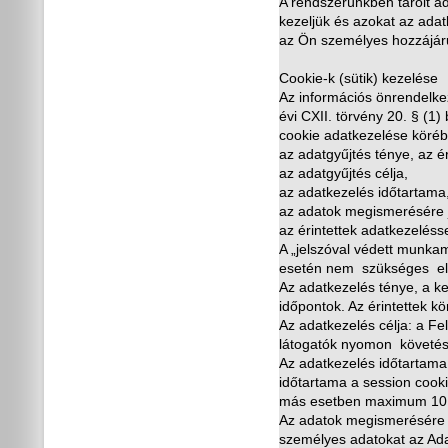
A rendszerünkben tárolt ad
kezeljük és azokat az ada
az Ön személyes hozzájáru
Cookie-k (sütik) kezelése
Az információs önrendelke
évi CXII. törvény 20. § (1
cookie adatkezelése köré
az adatgy
ű
jtés ténye, az é
az adatgy
ű
jtés célja,
az adatkezelés id
ő
tartama
az adatok megismerésére j
az érintettek adatkezeléss
A „jelszóval védett munkam
esetén nem szükséges el
Az adatkezelés ténye, a k
id
ő
pontok. Az érintettek kö
Az adatkezelés célja: a Fe
látogatók nyomon követés
Az adatkezelés id
ő
tartama
id
ő
tartama a session cook
más esetben maximum 10 é
Az adatok megismerésére j
személyes adatokat az Ad