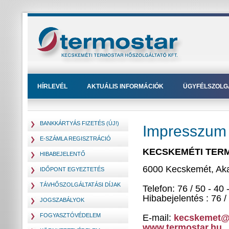
HÍRLEVÉL
AKTUÁLIS INFORMÁCIÓK
ÜGYFÉLSZOLG
BANKKÁRTYÁS FIZETÉS (ÚJ!)
Impresszum
E-SZÁMLA REGISZTRÁCIÓ
KECSKEMÉTI TERMO
HIBABEJELENTŐ
6000 Kecskemét, Aka
IDŐPONT EGYEZTETÉS
TÁVHŐSZOLGÁLTATÁSI DÍJAK
Telefon: 76 / 50 - 40 
Hibabejelentés : 76 /
JOGSZABÁLYOK
FOGYASZTÓVÉDELEM
E-mail:
kecskemet@
www.termostar.hu