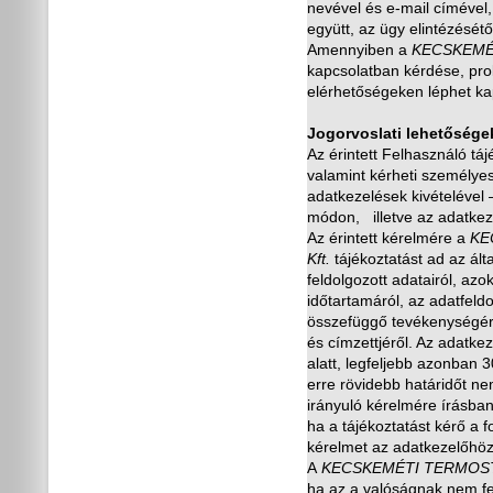
nevével és e-mail címével
együtt, az ügy elintézését
ő
Amennyiben a
KECSKEMÉ
kapcsolatban kérdése, pro
elérhet
ő
ségeken léphet ka
Jogorvoslati lehet
ő
sége
Az érintett Felhasználó tá
valamint kérheti személyes 
adatkezelések kivételével –
módon, illetve az adatkez
Az érintett kérelmére a
KE
Kft.
tájékoztatást ad az által
feldolgozott adatairól, azok
id
ő
tartamáról, az adatfeld
összefügg
ő
tevékenységé
és címzettjér
ő
l. Az adatkez
alatt, legfeljebb azonban
erre rövidebb határid
ő
t ne
irányuló kérelmére írásban
ha a tájékoztatást kér
ő
a f
kérelmet az adatkezel
ő
höz
A
KECSKEMÉTI TERMOS
ha az a valóságnak nem fe