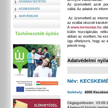
KÖZMŰEGYEZTETÉS
Az üzemeltető azok pon
vállal. Az adatok és infor
KÖZBESZERZÉS
ADATVÉDELEM
Az üzemeltető az internetr
az ezáltal okozott károkér
A
www.termostar.hu
olda
külön hozzájárulás nélk
abban az esetben, ha ezek
úgy elhelyezni, hogy az 
jeleníti meg.
Adatvédelmi nyil
Név:
KECSKEMÉT
Székhely:
6000 Kecskemé
Cégjegyzékszám:
03-09-
A bejegyz
ő
bíróság megne