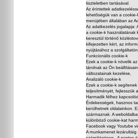
tiszteletben tartásával.
Az érintettek adatkezeléss
lehet
ő
ségük van a cookie-k
menüjében általában az Ad
Az adatkezelés jogalapja: A
a cookie-k használatának k
keresztül történ
ő
közléstov
kifejezetten kért, az info
nyújtásához a szolgáltatón
Funkcionális cookie-k
Ezek a cookie-k növelik az 
tárolnak az Ön beállításair
változatainak kezelése,
Analizáló cookie-k
Ezek a cookie-k segítenek
teljesítményét, fejlesszük
Harmadik félhez kapcsolód
Érdekességek, hasznos tar
kerülhetnek oldalainkon. E
származnak. A weboldalba
különböz
ő
cookie-kat harma
Facebook vagy Youtube vid
A munkamenet lezárultáig 
számítógépen. A pontos é