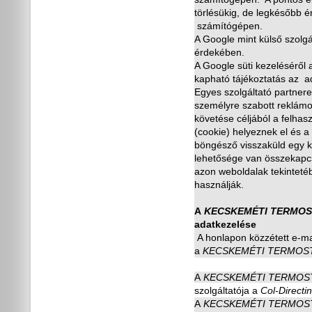
törlésükig, de legkés
ő
bb é
számítógépen.
A Google mint küls
ő
szolgá
érdekében.
A Google süti kezelésér
ő
l
kapható tájékoztatás az a
Egyes szolgáltató partnere
személyre szabott reklámo
követése céljából a felhas
(cookie) helyeznek el és a
böngész
ő
visszaküld egy k
lehet
ő
sége van összekapcso
azon weboldalak tekinteté
használják.
A
KECSKEMÉTI TERMOS
adatkezelése
A honlapon közzétett e-ma
a
KECSKEMÉTI TERMOS
A
KECSKEMÉTI TERMOS
szolgáltatója a
Col-Directin
A
KECSKEMÉTI TERMOS