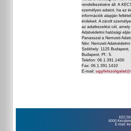
rendelkezésére áll. A
KEC
személyes adatot, ha az éri
információk alapján feltéte
érdekeit. A zárolt személy
az adatkezelési cél, amely
Adatvédelmi hatósági eljár
Panasszal a Nemzeti Adatv
Név: Nemzeti Adatvédelmi
Székhely: 1125 Budapest, 
Budapest, Pf.: 5.
Telefon: 06.1.391.1400
Fax: 06.1.391.1410
E-mail:
ugyfelszolgalat@
KECSKE
6000 Kecskemét
E-mail: k