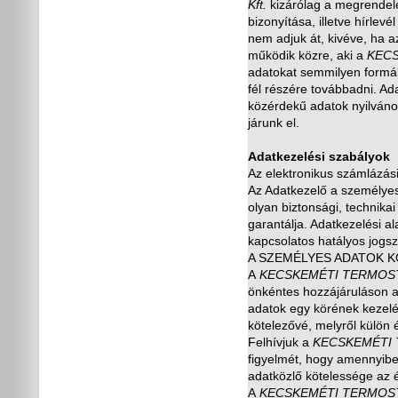
Kft.
kizárólag a megrendelés
bizonyítása, illetve hírlevé
nem adjuk át, kivéve, ha a
m
ű
ködik közre, aki a
KEC
adatokat semmilyen formába
fél részére továbbadni. A
közérdek
ű
adatok nyilváno
járunk el.
Adatkezelési szabályok
Az elektronikus számlázási
Az Adatkezel
ő
a személyes
olyan biztonsági, technika
garantálja. Adatkezelési 
kapcsolatos hatályos jogsz
A SZEMÉLYES ADATOK K
A
KECSKEMÉTI TERMOS
önkéntes hozzájáruláson 
adatok egy körének kezelés
kötelez
ő
vé, melyr
ő
l külön
Felhívjuk a
KECSKEMÉTI
figyelmét, hogy amennyibe
adatközl
ő
kötelessége az é
A
KECSKEMÉTI TERMOS