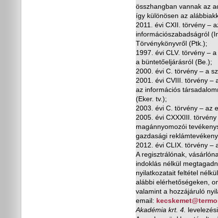
összhangban vannak az ad
így különösen az alábbiakk
2011. évi CXII. törvény – 
információszabadságról (Inf
Törvénykönyvr
ő
l (Ptk.);
1997. évi CLV. törvény – 
a büntet
ő
eljárásról (Be.);
2000. évi C. törvény – a sz
2001. évi CVIII. törvény –
az információs társadalo
(Eker. tv.);
2003. évi C. törvény – az e
2005. évi CXXXIII. törvény
magánnyomozói tevékenység
gazdasági reklámtevékeny
2012. évi CLIX. törvény – a
A regisztrálónak, vásárlón
indoklás nélkül megtagadni,
nyilatkozatait feltétel nél
alábbi elérhet
ő
ségeken, on
valamint a hozzájáruló nyil
email:
kecskemet@termos
Akadémia krt. 4.
levelezés