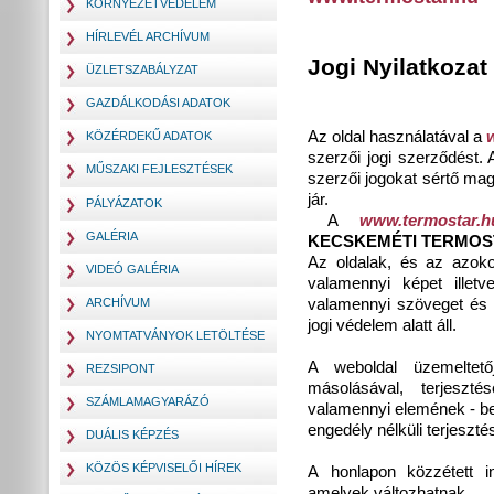
KÖRNYEZETVÉDELEM
HÍRLEVÉL ARCHÍVUM
Jogi Nyilatkozat
ÜZLETSZABÁLYZAT
GAZDÁLKODÁSI ADATOK
Az oldal használatával a
KÖZÉRDEKŰ ADATOK
szerzői jogi szerződést.
MŰSZAKI FEJLESZTÉSEK
szerzői jogokat sértő mag
jár.
PÁLYÁZATOK
A
www.termostar.h
GALÉRIA
KECSKEMÉTI TERMOST
Az oldalak, és az azoko
VIDEÓ GALÉRIA
valamennyi képet illetve
valamennyi szöveget és in
ARCHÍVUM
jogi védelem alatt áll.
NYOMTATVÁNYOK LETÖLTÉSE
A weboldal üzemeltet
REZSIPONT
másolásával, terjeszté
SZÁMLAMAGYARÁZÓ
valamennyi elemének - bel
engedély nélküli terjeszté
DUÁLIS KÉPZÉS
KÖZÖS KÉPVISELŐI HÍREK
A honlapon közzétett in
amelyek változhatnak.