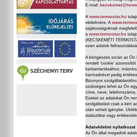
E-mail:
kecskemet@termo
A
www.termostar.hu
tulaj
védelmére. A
www.termos
sajátosságoknak megfelel
a
www.termostar.hu
tulaj
(
KECSKEMÉTI TERMOST
ezen adatok felhasználásár
A böngészés során az Ön 
rendelt 'cookie' azonosító
karbantartásához, másrészt
harmadrészt pedig értékesí
Bizonyos szolgáltatásokhoz
szükséges lehet az Ön egy
címe, neve, telefonszáma,
Ezeket az adatokat Ön ne
szolgáltatást csak a kért
után veheti igénybe. Utóbb
statisztikai vagy értékesíté
Adatvédelmi nyilatkozat
Az Ön által megadott adat