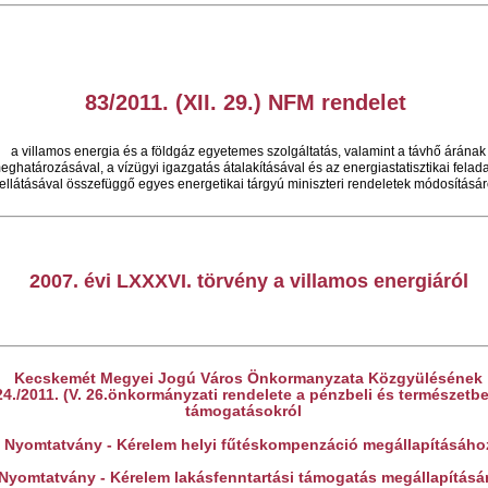
83/2011. (XII. 29.) NFM rendelet
a villamos energia és a földgáz egyetemes szolgáltatás, valamint a távhő árának
eghatározásával, a vízügyi igazgatás átalakításával és az energiastatisztikai felad
ellátásával összefüggő egyes energetikai tárgyú miniszteri rendeletek módosításár
2007. évi LXXXVI. törvény a villamos energiáról
Kecskemét Megyei Jogú Város Önkormanyzata Közgyülésének
24./2011. (V. 26.önkormányzati rendelete a pénzbeli és természetbe
támogatásokról
Nyomtatvány - Kérelem helyi fűtéskompenzáció megállapításáho
Nyomtatvány - Kérelem lakásfenntartási támogatás megállapításá