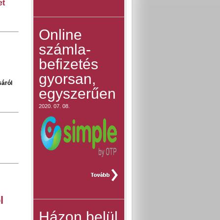
et
Online
számla-
befizetés
gyorsan,
áról
egyszerűen
2020. 07. 08.
teljes hír »
l
Házon belül