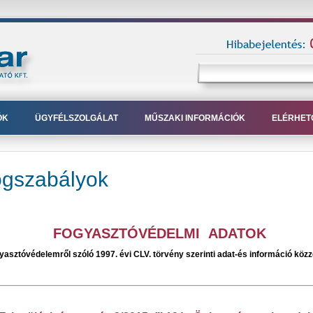
ÓK
ÜGYFÉLSZOLGÁLAT
MŰSZAKI INFORMÁCIÓK
ELÉRHET
ogszabályok
FOGYASZTÓVÉDELMI ADATOK
yasztóvédelemről szóló 1997. évi CLV. törvény szerinti adat-és információ közz