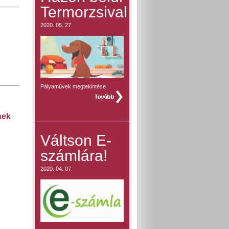
Termorzsival
2020. 05. 27.
Pályaművek megtekintése
teljes hír »
nek
Váltson E-
számlára!
2020. 04. 07.