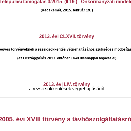
Települési támogatás 3/2015. (II.19.) - Önkormányzati rendel
(Kecskemét, 2015. február 19. )
2013. évi CLXVII. törvény
 egyes törvényeknek a rezsicsökkentés végrehajtásához szükséges módosítás
(az Országgyűlés 2013. október 14-ei ülésnapján fogadta el)
2013. évi LIV. törvény
a rez
sicsökkentések végrehajtásáról
2005. évi XVIII törvény a távhőszolgáltatásró