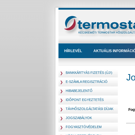
HÍRLEVÉL
AKTUÁLIS INFORMÁCI
BANKKÁRTYÁS FIZETÉS (ÚJ!)
J
E-SZÁMLA REGISZTRÁCIÓ
HIBABEJELENTŐ
IDŐPONT EGYEZTETÉS
TÁVHŐSZOLGÁLTATÁSI DÍJAK
Fog
JOGSZABÁLYOK
FOGYASZTÓVÉDELEM