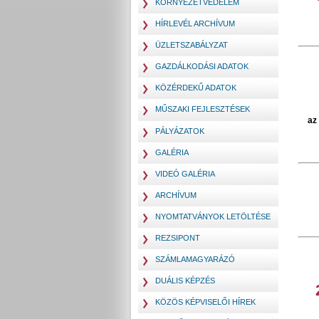
KÖRNYEZETVÉDELEM
HÍRLEVÉL ARCHÍVUM
ÜZLETSZABÁLYZAT
GAZDÁLKODÁSI ADATOK
KÖZÉRDEKŰ ADATOK
MŰSZAKI FEJLESZTÉSEK
az
PÁLYÁZATOK
GALÉRIA
VIDEÓ GALÉRIA
ARCHÍVUM
NYOMTATVÁNYOK LETÖLTÉSE
REZSIPONT
SZÁMLAMAGYARÁZÓ
DUÁLIS KÉPZÉS
KÖZÖS KÉPVISELŐI HÍREK