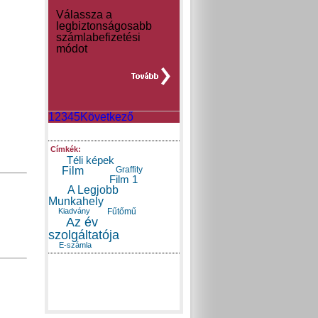
Válassza a
legbiztonságosabb
számlabefizetési
módot
teljes hír »
1
2
3
4
5
Következő
Címkék:
Téli képek
Film
Graffity
Film 1
A Legjobb
Munkahely
Kiadvány
Fűtőmű
Az év
szolgáltatója
E-számla