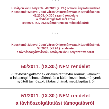
* * *
Hatályon kívül helyezte: 40/2011.(XI.24.) önkormányzati rendelet
Kecskemét Megyei Jogú Város Önkormányzata Közgyűlésének
41/2008. (X.30.) számú rendelete
a távhőszolgáltatásról szóló
54/2007. (XII. 20.) számú rendelet módosításáról
* * *
Kecskemét Megyei Jogú Város Önkormányzata Közgyűlésének
54/2007. (XII.20.) rendelete
a távhőszolgáltatásról - hatályon kívül helyezett változat
50/2011. (IX.30.) NFM rendelet
a
távhőszolgáltatónak értékesített távhő árának, valamint
a lakossági felhasználónak és a külön kezelt intézménynek
nyújtott távhőszolgáltatás díjának megállapításáról
51/2011. (IX.30.) NFM rendelet
a távhőszolgáltatási támogatásról