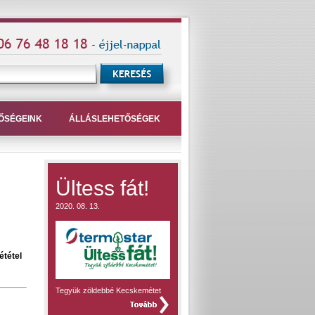
ŐSÉGEINK
ÁLLÁSLEHETŐSÉGEK
Ültess fát!
2020. 08. 13.
ététel
Tegyük zöldebbé Kecskemétet
teljes hír »