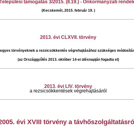
Települési támogatás 3/2015. (II.19.) - Önkormányzati rendel
(Kecskemét, 2015. február 19. )
2013. évi CLXVII. törvény
 egyes törvényeknek a rezsicsökkentés végrehajtásához szükséges módosítás
(az Országgyűlés 2013. október 14-ei ülésnapján fogadta el)
2013. évi LIV. törvény
a rez
sicsökkentések végrehajtásáról
2005. évi XVIII törvény a távhőszolgáltatásró