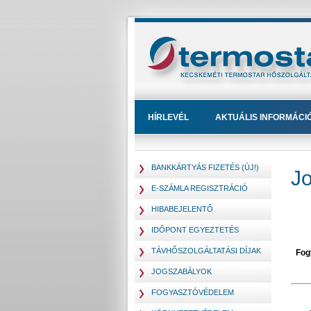
HÍRLEVÉL
AKTUÁLIS INFORMÁCI
BANKKÁRTYÁS FIZETÉS (ÚJ!)
J
E-SZÁMLA REGISZTRÁCIÓ
HIBABEJELENTŐ
IDŐPONT EGYEZTETÉS
TÁVHŐSZOLGÁLTATÁSI DÍJAK
Fog
JOGSZABÁLYOK
FOGYASZTÓVÉDELEM