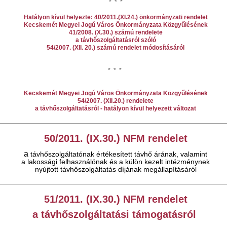
* * *
Hatályon kívül helyezte: 40/2011.(XI.24.) önkormányzati rendelet
Kecskemét Megyei Jogú Város Önkormányzata Közgyűlésének
41/2008. (X.30.) számú rendelete
a távhőszolgáltatásról szóló
54/2007. (XII. 20.) számú rendelet módosításáról
* * *
Kecskemét Megyei Jogú Város Önkormányzata Közgyűlésének
54/2007. (XII.20.) rendelete
a távhőszolgáltatásról - hatályon kívül helyezett változat
50/2011. (IX.30.) NFM rendelet
a
távhőszolgáltatónak értékesített távhő árának, valamint
a lakossági felhasználónak és a külön kezelt intézménynek
nyújtott távhőszolgáltatás díjának megállapításáról
51/2011. (IX.30.) NFM rendelet
a távhőszolgáltatási támogatásról