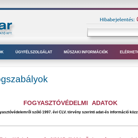
ÓK
ÜGYFÉLSZOLGÁLAT
MŰSZAKI INFORMÁCIÓK
ELÉRHET
ogszabályok
FOGYASZTÓVÉDELMI ADATOK
yasztóvédelemről szóló 1997. évi CLV. törvény szerinti adat-és információ közz