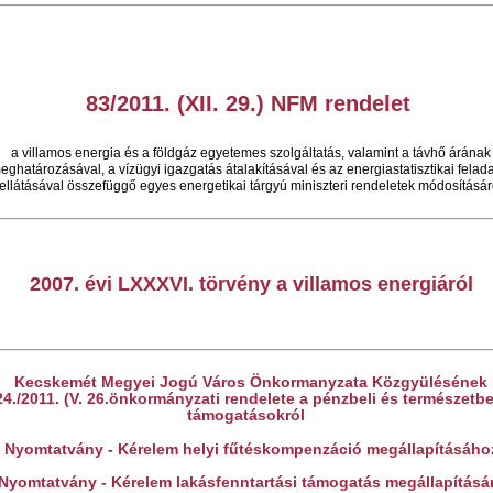
83/2011. (XII. 29.) NFM rendelet
a villamos energia és a földgáz egyetemes szolgáltatás, valamint a távhő árának
eghatározásával, a vízügyi igazgatás átalakításával és az energiastatisztikai felad
ellátásával összefüggő egyes energetikai tárgyú miniszteri rendeletek módosításár
2007. évi LXXXVI. törvény a villamos energiáról
Kecskemét Megyei Jogú Város Önkormanyzata Közgyülésének
24./2011. (V. 26.önkormányzati rendelete a pénzbeli és természetbe
támogatásokról
Nyomtatvány - Kérelem helyi fűtéskompenzáció megállapításáho
Nyomtatvány - Kérelem lakásfenntartási támogatás megállapításá