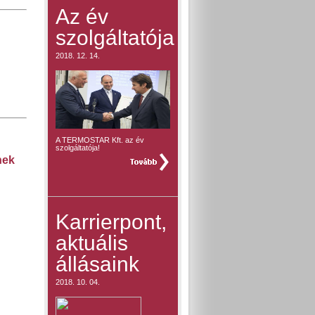
Az év
szolgáltatója
2018. 12. 14.
A TERMOSTAR Kft. az év
szolgáltatója!
teljes hír »
nek
Karrierpont,
aktuális
állásaink
2018. 10. 04.