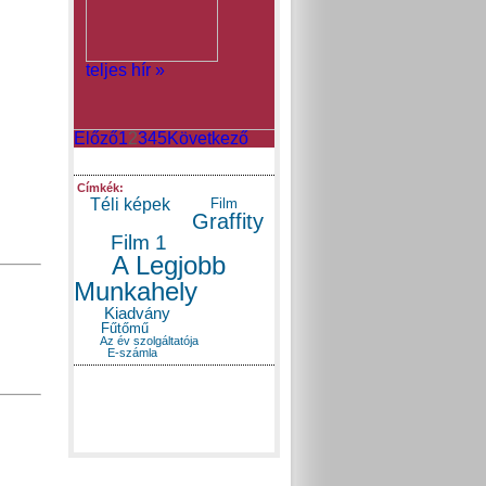
teljes hír »
Előző
1
2
3
4
5
Következő
Címkék:
Téli képek
Film
Graffity
Film 1
A Legjobb
Munkahely
Kiadvány
Fűtőmű
Az év szolgáltatója
E-számla