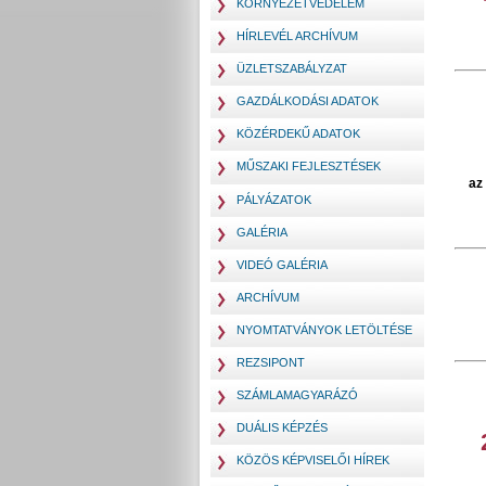
KÖRNYEZETVÉDELEM
HÍRLEVÉL ARCHÍVUM
ÜZLETSZABÁLYZAT
GAZDÁLKODÁSI ADATOK
KÖZÉRDEKŰ ADATOK
MŰSZAKI FEJLESZTÉSEK
az
PÁLYÁZATOK
GALÉRIA
VIDEÓ GALÉRIA
ARCHÍVUM
NYOMTATVÁNYOK LETÖLTÉSE
REZSIPONT
SZÁMLAMAGYARÁZÓ
DUÁLIS KÉPZÉS
KÖZÖS KÉPVISELŐI HÍREK