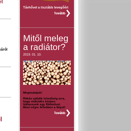
et
Távhővel a tisztább levegőért
teljes hír »
Mitől meleg
a radiátor?
áról
2019. 01. 10.
Megmutatjuk!
Ritkán adódik lehetőség arra,
hogy működés közben
láthassunk egy fűtőművet.
Most végre fellebben a fátyol!
teljes hír »
l