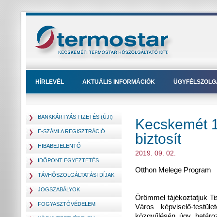
HÍRLEVÉL
AKTUÁLIS INFORMÁCIÓK
ÜGYFÉLSZOLG
BANKKÁRTYÁS FIZETÉS (ÚJ!)
Kecskemét 1
E-SZÁMLA REGISZTRÁCIÓ
biztosít
HIBABEJELENTŐ
2019. 09. 02.
IDŐPONT EGYEZTETÉS
Otthon Melege Program
TÁVHŐSZOLGÁLTATÁSI DÍJAK
JOGSZABÁLYOK
Örömmel tájékoztatjuk T
FOGYASZTÓVÉDELEM
Város képviselő-testül
közgyűlésén úgy határo