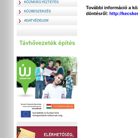
KÖZMŰEGYEZTETÉS
További információ a kö
KÖZBESZERZÉS
döntésről:
http://kecsk
ADATVÉDELEM