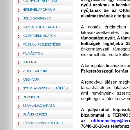
KÖRNYEZETVÉDELEM
nyújt azoknak a kecske
HÍRLEVÉL ARCHÍVUM
nyújtanak be az Otth
alkalmazásának elterjes
ÜZLETSZABÁLYZAT
A döntés értelmében a
GAZDÁLKODÁSI ADATOK
lakásszövetkezetek ré
KÖZÉRDEKŰ ADATOK
támogatást nyújt. A tám
költségek legfeljebb 3
MŰSZAKI FEJLESZTÉSEK
önkormányzati támoga
PÁLYÁZATOK
elszámolható bruttó költ
GALÉRIA
A támogatás finanszíroz
Ft keretösszegű forrást 
VIDEÓ GALÉRIA
ARCHÍVUM
A rendkívüli ülésen megh
társasházak és lakássz
NYOMTATVÁNYOK LETÖLTÉSE
ami reményeink szerin
REZSIPONT
segítséget a fűtéskorszer
SZÁMLAMAGYARÁZÓ
A pályázattal kapcsola
DUÁLIS KÉPZÉS
bizalommal a TERMOST
az
otthonmelege@ter
KÖZÖS KÉPVISELŐI HÍREK
76/48-18-18-as telefons