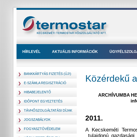
HÍRLEVÉL
AKTUÁLIS INFORMÁCIÓK
ÜGYFÉLSZOLG
BANKKÁRTYÁS FIZETÉS (ÚJ!)
Közérdekű a
E-SZÁMLA REGISZTRÁCIÓ
HIBABEJELENTŐ
ARCHÍVUMBA HELY
in
IDŐPONT EGYEZTETÉS
TÁVHŐSZOLGÁLTATÁSI DÍJAK
2011.
JOGSZABÁLYOK
FOGYASZTÓVÉDELEM
A Kecskeméti Termo
tulajdonú gazdasági