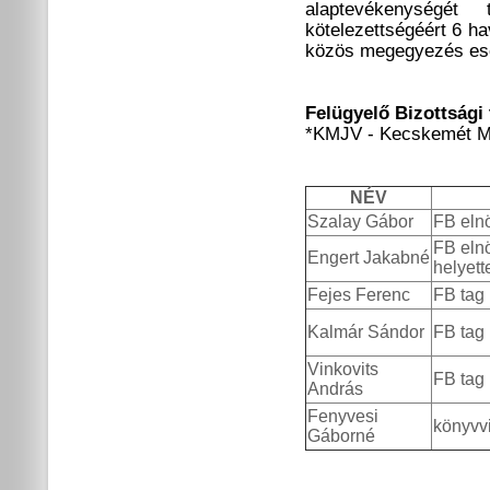
alaptevékenységét
kötelezettségéért 6 ha
közös megegyezés ese
Felügyelő Bizottsági
*KMJV - Kecskemét M
NÉV
Szalay Gábor
FB eln
FB eln
Engert Jakabné
helyett
Fejes Ferenc
FB tag
Kalmár Sándor
FB tag
Vinkovits
FB tag
András
Fenyvesi
könyvv
Gáborné