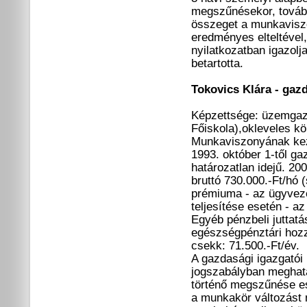
megszűnésekor, tovább
összeget a munkavisz
eredményes elteltével,
nyilatkozatban igazolj
betartotta.
Tokovics Klára - gaz
Képzettsége: üzemgaz
Főiskola),okleveles kö
Munkaviszonyának kezd
1993. október 1-től g
határozatlan idejű. 20
bruttó 730.000.-Ft/hó 
prémiuma - az ügyveze
teljesítése esetén - a
Egyéb pénzbeli juttatá
egészségpénztári hozz
csekk: 71.500.-Ft/év.
A gazdasági igazgató
jogszabályban meghatá
történő megszűnése es
a munkakör változást 