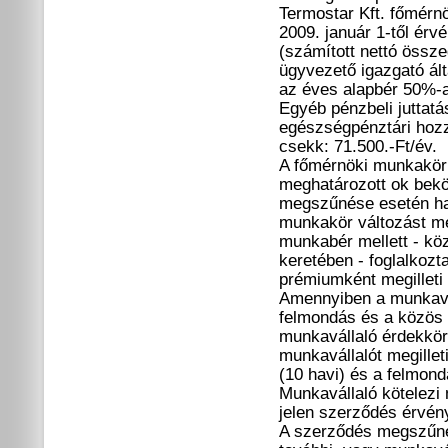
Termostar Kft. főmérn
2009. január 1-től érv
(számított nettó össz
ügyvezető igazgató ált
az éves alapbér 50%-a
Egyéb pénzbeli juttatá
egészségpénztári hozz
csekk: 71.500.-Ft/év.
A főmérnöki munkakör
meghatározott ok bekö
megszűnése esetén hat
munkakör változást m
munkabér mellett - k
keretében - foglalkozta
prémiumként megilleti
Amennyiben a munkavis
felmondás és a közös
munkavállaló érdekkör
munkavállalót megillet
(10 havi) és a felmondá
Munkavállaló kötelezi m
jelen szerződés érvén
A szerződés megszűnés