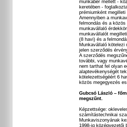
munkabér mellett - k
keretében - foglalkozta
prémiumként megilleti
Amennyiben a munkavis
felmondás és a közös
munkavállaló érdekkör
munkavállalót megillet
(8 havi) és a felmondás
Munkavállaló kötelezi m
jelen szerződés érvén
A szerződés megszűnés
további, vagy munkavég
nem tarthat fel olyan 
alaptevékenységét teki
kötelezettségéért 6 ha
közös megegyezés ese
Gubcsó László – főm
megszűnt.
Képzettsége: oklevel
számítástechnikai s
Munkaviszonyának kezd
1998-ig középvezetői b