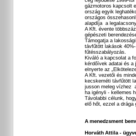
cég fejlődése 1999-től 
gázmotoros kapcsolt 
ország egyik leghaték
országos összehasonlí
alapdíja a legalacson
A Kft. évente többszáz 
gépészeti berendezése
Támogatja a lakossági
távfűtött lakások 40%-
fűtésszabályozás.
Kiváló a kapcsolat a f
kérdőívek adatai és a 
elnyerte az „Elkötelez
A Kft. vezetői és mind
kecskeméti távfűtött 
jusson meleg vízhez a
ha igényli - kellemes 
Távolabbi célunk, hog
elő hőt, ezzel a drága
A menedzsment bemu
Horváth Attila - ügyv