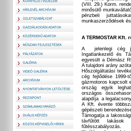
KÖRNYEZETVÉDELEM
(VIII. 29.) Korm. ren
minősülő munkavállalói
HÍRLEVÉL ARCHÍVUM
pénzbeli juttatáso
ÜZLETSZABÁLYZAT
munkaszerződések és
GAZDÁLKODÁSI ADATOK
KÖZÉRDEKŰ ADATOK
A TERMOSTAR Kft. r
MŰSZAKI FEJLESZTÉSEK
A jelenlegi cég jo
Ingatlankezelő és Tá
PÁLYÁZATOK
egyesült a Démász Rt.
GALÉRIA
A tulajdoni arány azó
Hőszolgáltatási tevék
VIDEÓ GALÉRIA
cég fejlődése 1999-tő
ARCHÍVUM
gázmotoros kapcsolt 
ország egyik leghat
NYOMTATVÁNYOK LETÖLTÉSE
országos összehason
REZSIPONT
alapdíja a legalacson
A Kft. évente többszá
SZÁMLAMAGYARÁZÓ
gépészeti berendezése
Támogatja a lakossági
DUÁLIS KÉPZÉS
távfűtött lakások
KÖZÖS KÉPVISELŐI HÍREK
fűtésszabályozás.