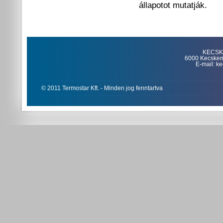
állapotot mutatják.
KECSKE
6000 Kecskemét
E-mail: k
© 2011 Termostar Kft. - Minden jog fenntartva