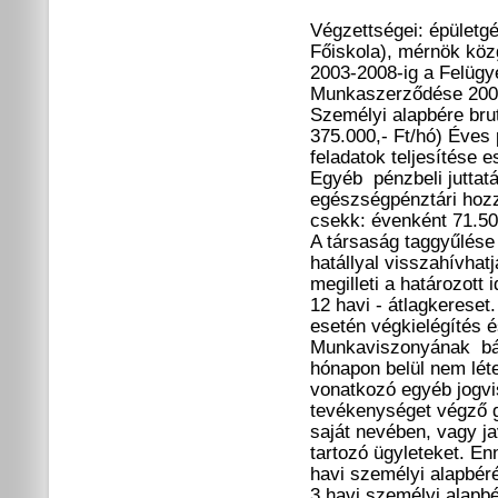
Végzettségei: épületg
Főiskola), mérnök köz
2003-2008-ig a Felügy
Munkaszerződése 2008.
Személyi alapbére brut
375.000,- Ft/hó) Éves
feladatok teljesítése 
Egyéb pénzbeli juttatá
egészségpénztári hozz
csekk: évenként 71.50
A társaság taggyűlése
hatállyal visszahívhat
megilleti a határozott
12 havi - átlagkeres
esetén végkielégítés é
Munkaviszonyának bár
hónapon belül nem lé
vonatkozó egyéb jogvi
tevékenységet végző g
saját nevében, vagy j
tartozó ügyleteket. En
havi személyi alapbér
3 havi személyi alapb