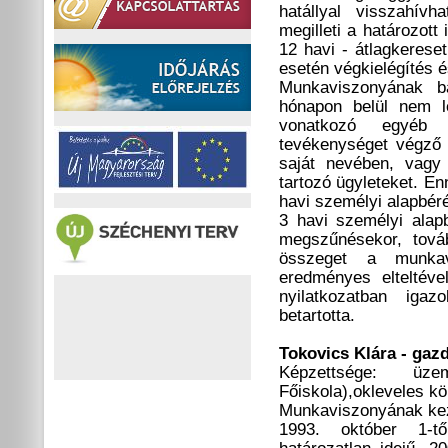
hatállyal visszahívh
megilleti a határozot
12 havi - átlagkeres
esetén végkielégítés é
Munkaviszonyának bár
hónapon belül nem l
vonatkozó egyéb 
tevékenységet végző 
saját nevében, vagy
tartozó ügyleteket. En
havi személyi alapbér
3 havi személyi alap
megszűnésekor, tová
összeget a munka
eredményes elteltéve
nyilatkozatban igaz
betartotta.
Tokovics Klára - gaz
Képzettsége: üz
Főiskola),okleveles kö
Munkaviszonyának kezd
1993. október 1-tő