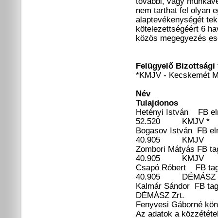
további, vagy munkavég
nem tarthat fel olyan 
alaptevékenységét teki
kötelezettségéért 6 ha
közös megegyezés ese
Felügyelő Bizottsági
*KMJV - Kecskemét M
Név Brutt
Tulajdonos
Hetényi Istv
52.520 KMJV *
Bogasov Istvá
40.905 KMJ
Zombori Mát
40.905 
Csapó Róbe
40.905 DÉMÁSZ Z
Kalmár Sánd
DÉMÁSZ Zrt.
Fenyvesi Gáborné köny
Az adatok a közzététe