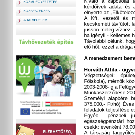
Kiváló a kapcsolat a
KÖZMŰEGYEZTETÉS
kérdőívek adatai és a
KÖZBESZERZÉS
elnyerte az „Elkötelez
A Kft. vezetői és m
ADATVÉDELEM
kecskeméti távfűtött 
jusson meleg vízhez a
ha igényli - kellemes 
Távolabbi célunk, hog
elő hőt, ezzel a drága
A menedzsment bemu
Horváth Attila - ügyv
Végzettségei: épül
Főiskola), mérnök köz
2003-2008-ig a Felügy
Munkaszerződése 2008.
Személyi alapbére bru
375.000,- Ft/hó) Éves
feladatok teljesítése 
Egyéb pénzbeli jutt
egészségpénztári hoz
csekk: évenként 78.00
A társaság taggyűlés