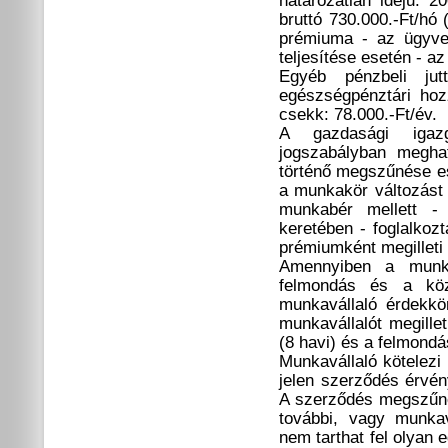
határozatlan idejű. 2
bruttó 730.000.-Ft/hó
prémiuma - az ügyvez
teljesítése esetén - a
Egyéb pénzbeli jutt
egészségpénztári hoz
csekk: 78.000.-Ft/év.
A gazdasági igaz
jogszabályban meghat
történő megszűnése es
a munkakör változást
munkabér mellett -
keretében - foglalkozt
prémiumként megilleti
Amennyiben a munkav
felmondás és a kö
munkavállaló érdekk
munkavállalót megillet
(8 havi) és a felmondás
Munkavállaló kötelezi 
jelen szerződés érvén
A szerződés megszűnés
további, vagy munkav
nem tarthat fel olyan 