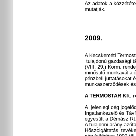
Az adatok a közzététe
mutatják.
2009.
A Kecskeméti Termost
tulajdonú gazdasági t
(VIII. 29.) Korm. rend
minősülő munkavállalói
pénzbeli juttatásokat 
munkaszerződések és
A TERMOSTAR Kft. r
A jelenlegi cég jogelő
Ingatlankezelő és Távf
egyesült a Démász Rt.
A tulajdoni arány azó
Hőszolgáltatási tevék