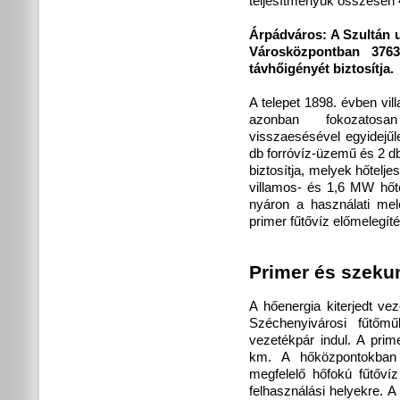
teljesítményük összesen 
Árpádváros:
A Szultán u
Városközpontban 3763
távhőigényét biztosítja.
A telepet 1898. évben vil
azonban fokozatosan
visszaesésével egyidejűl
db forróvíz-üzemű és 2 d
biztosítja, melyek hőtel
villamos- és 1,6 MW hő
nyáron a használati mel
primer fűtővíz előmelegíté
Primer és szeku
A hőenergia kiterjedt ve
Széchenyivárosi fűtőm
vezetékpár indul. A pri
km. A hőközpontokban 
megfelelő hőfokú fűtőví
felhasználási helyekre. A