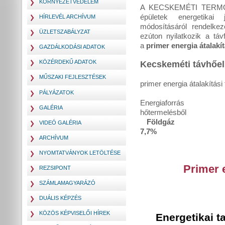
KÖRNYEZETVÉDELEM
A KECSKEMÉTI TERMOS
épületek energetikai j
HÍRLEVÉL ARCHÍVUM
módosításáról rende
ÜZLETSZABÁLYZAT
ezúton nyilatkozik a táv
a
primer energia átalakít
GAZDÁLKODÁSI ADATOK
KÖZÉRDEKŰ ADATOK
Kecskeméti távhőell
MŰSZAKI FEJLESZTÉSEK
primer energia átalakítás
PÁLYÁZATOK
Energiaforrás
GALÉRIA
hőtermelésből
Föl
VIDEÓ GALÉRIA
7,7%
ARCHÍVUM
NYOMTATVÁNYOK LETÖLTÉSE
Primer 
REZSIPONT
SZÁMLAMAGYARÁZÓ
DUÁLIS KÉPZÉS
KÖZÖS KÉPVISELŐI HÍREK
Energetikai ta