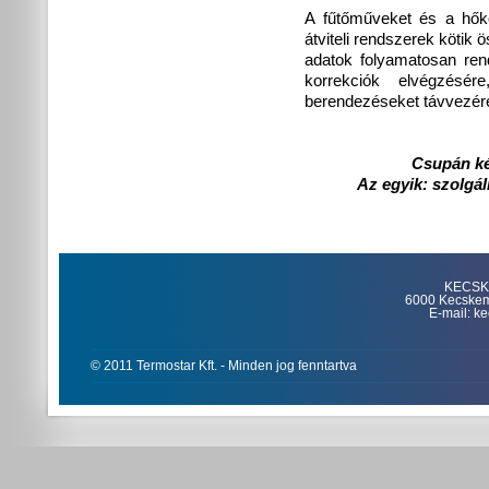
A fűtőműveket és a hőkö
átviteli rendszerek kötik
adatok folyamatosan ren
korrekciók elvégzésér
berendezéseket távvezérelt
Csupán ké
Az egyik: szolgál
KECSKE
6000 Kecskemét
E-mail: k
© 2011 Termostar Kft. - Minden jog fenntartva