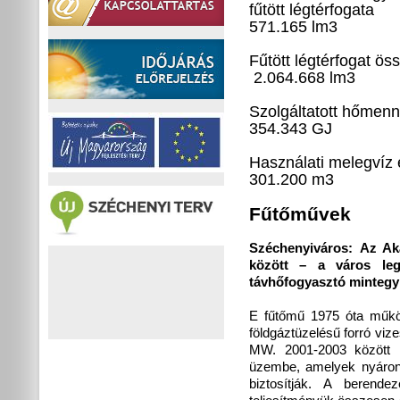
fűtött
571.165 lm
3
Fűtött lé
2.064.668 lm
3
Szolgált
354.343 GJ
Használati
301.200 m
3
Fűtőművek
Széchenyiváros:
Az Ak
között – a város leg
távhőfogyasztó mintegy 
E fűtőmű 1975 óta működ
földgáztüzelésű forró vi
MW. 2001-2003 között
üzembe, amelyek nyáron a
biztosítják. A berende