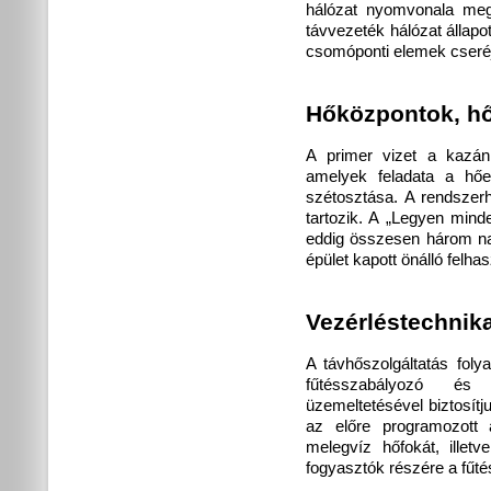
hálózat nyomvonala meg
távvezeték hálózat állap
csomóponti elemek cseréj
Hőközpontok, h
A primer vizet a kazánh
amelyek feladata a hőe
szétosztása. A rendsze
tartozik. A „Legyen mind
eddig összesen három na
épület kapott önálló felha
Vezérléstechnik
A távhőszolgáltatás foly
fűtésszabályozó és 
üzemeltetésével biztosít
az előre programozott a
melegvíz hőfokát, illet
fogyasztók részére a fűtés