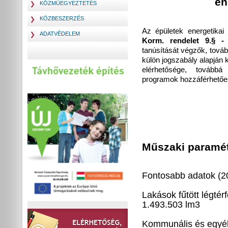
en
KÖZMŰEGYEZTETÉS
KÖZBESZERZÉS
Az épületek energetikai
ADATVÉDELEM
Korm. rendelet 9.§ 
tanúsítását végzők, továb
külön jogszabály alapján k
elérhetősége, továbbá
programok hozzáférhetőe
Műszaki paramé
Fontosabb adatok (2
Lakások f
1.493.503 lm
3
Kommunális és egyéb