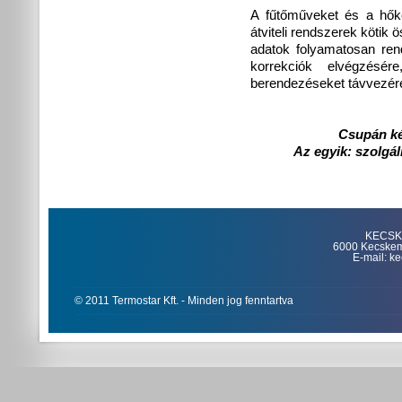
A fűtőműveket és a hőkö
átviteli rendszerek kötik
adatok folyamatosan ren
korrekciók elvégzésér
berendezéseket távvezérelt
Csupán ké
Az egyik: szolgál
KECSKE
6000 Kecskemét
E-mail: k
© 2011 Termostar Kft. - Minden jog fenntartva