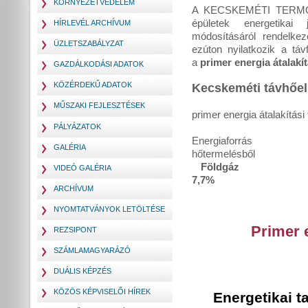
KÖRNYEZETVÉDELEM
A KECSKEMÉTI TERMOS
épületek energetikai j
HÍRLEVÉL ARCHÍVUM
módosításáról rende
ÜZLETSZABÁLYZAT
ezúton nyilatkozik a táv
a
primer energia átalakít
GAZDÁLKODÁSI ADATOK
KÖZÉRDEKŰ ADATOK
Kecskeméti távhőell
MŰSZAKI FEJLESZTÉSEK
primer energia átalakítás
PÁLYÁZATOK
Energiaforrás
GALÉRIA
hőtermelésből
Föl
VIDEÓ GALÉRIA
7,7%
ARCHÍVUM
NYOMTATVÁNYOK LETÖLTÉSE
Primer 
REZSIPONT
SZÁMLAMAGYARÁZÓ
DUÁLIS KÉPZÉS
KÖZÖS KÉPVISELŐI HÍREK
Energetikai ta