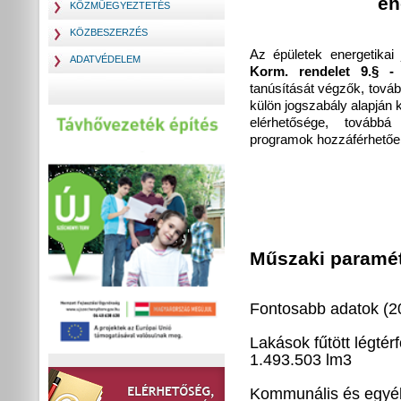
en
KÖZMŰEGYEZTETÉS
KÖZBESZERZÉS
Az épületek energetikai
ADATVÉDELEM
Korm. rendelet 9.§ 
tanúsítását végzők, továb
külön jogszabály alapján k
elérhetősége, továbbá
programok hozzáférhetőe
Műszaki paramé
Fontosabb adatok (2
Lakások f
1.493.503 lm
3
Kommunális és egyéb