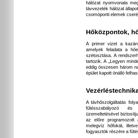
hálózat nyomvonala meg
távvezeték hálózat állap
csomóponti elemek cseréj
Hőközpontok, h
A primer vizet a kazánh
amelyek feladata a hőe
szétosztása. A rendsze
tartozik. A „Legyen mind
eddig összesen három na
épület kapott önálló felha
Vezérléstechnik
A távhőszolgáltatás foly
fűtésszabályozó és 
üzemeltetésével biztosít
az előre programozott a
melegvíz hőfokát, illet
fogyasztók részére a fűtés