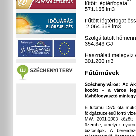
fűtött
571.165 lm
3
Fűtött lé
2.064.668 lm
3
Szolgált
354.343 GJ
Használati
301.200 m
3
Fűtőművek
Széchenyiváros:
Az Ak
között – a város leg
távhőfogyasztó mintegy 
E fűtőmű 1975 óta működ
földgáztüzelésű forró vi
MW. 2001-2003 között
üzembe, amelyek nyáron a
biztosítják. A berende