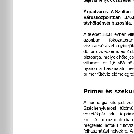
teljesítményük összesen 
Árpádváros:
A Szultán u
Városközpontban 3763
távhőigényét biztosítja.
A telepet 1898. évben vil
azonban fokozatosan
visszaesésével egyidejűl
db forróvíz-üzemű és 2 d
biztosítja, melyek hőtel
villamos- és 1,6 MW hő
nyáron a használati mel
primer fűtővíz előmelegíté
Primer és szeku
A hőenergia kiterjedt ve
Széchenyivárosi fűtőm
vezetékpár indul. A pri
km. A hőközpontokban 
megfelelő hőfokú fűtőví
felhasználási helyekre. A