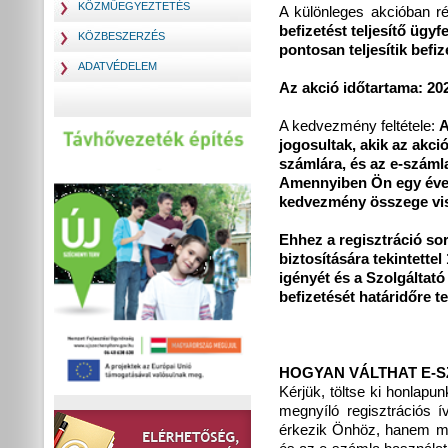
KÖZMŰEGYEZTETÉS
A különleges akcióban 
befizetést teljesítő ügy
KÖZBESZERZÉS
pontosan teljesítik befi
ADATVÉDELEM
Az akció időtartama: 20
A kedvezmény feltétele:
A
jogosultak, akik az akci
számlára, és az e-számla
Amennyiben Ön egy éven 
kedvezmény összege vis
Ehhez a regisztráció so
biztosítására tekintette
igényét és a Szolgáltató
befizetését határidőre tel
HOGYAN VÁLTHAT E-
Kérjük, töltse ki honlap
megnyíló regisztrációs 
érkezik Önhöz, hanem me