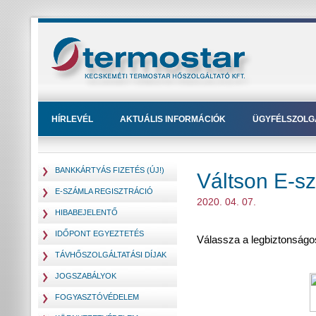
HÍRLEVÉL
AKTUÁLIS INFORMÁCIÓK
ÜGYFÉLSZOLG
BANKKÁRTYÁS FIZETÉS (ÚJ!)
Váltson E-s
E-SZÁMLA REGISZTRÁCIÓ
2020. 04. 07.
HIBABEJELENTŐ
IDŐPONT EGYEZTETÉS
Válassza a legbiztonságo
TÁVHŐSZOLGÁLTATÁSI DÍJAK
JOGSZABÁLYOK
FOGYASZTÓVÉDELEM