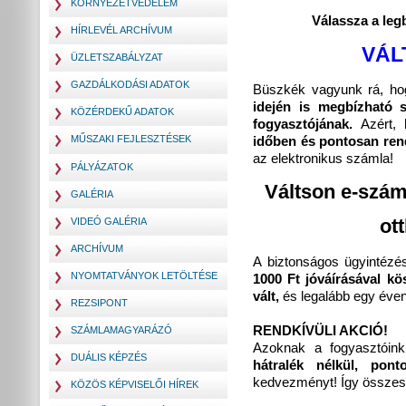
KÖRNYEZETVÉDELEM
Válassza a leg
HÍRLEVÉL ARCHÍVUM
VÁL
ÜZLETSZABÁLYZAT
GAZDÁLKODÁSI ADATOK
Büszkék vagyunk rá, h
idején is megbízható s
KÖZÉRDEKŰ ADATOK
fogyasztójának.
Azért,
MŰSZAKI FEJLESZTÉSEK
időben és pontosan ren
az elektronikus számla!
PÁLYÁZATOK
Váltson e-száml
GALÉRIA
VIDEÓ GALÉRIA
ot
ARCHÍVUM
A biztonságos ügyintéz
NYOMTATVÁNYOK LETÖLTÉSE
1000 Ft jóváírásával kö
vált,
és legalább egy éven
REZSIPONT
RENDKÍVÜLI AKCIÓ!
SZÁMLAMAGYARÁZÓ
Azoknak a fogyasztóink
DUÁLIS KÉPZÉS
hátralék nélkül, pont
kedvezményt! Így össze
KÖZÖS KÉPVISELŐI HÍREK