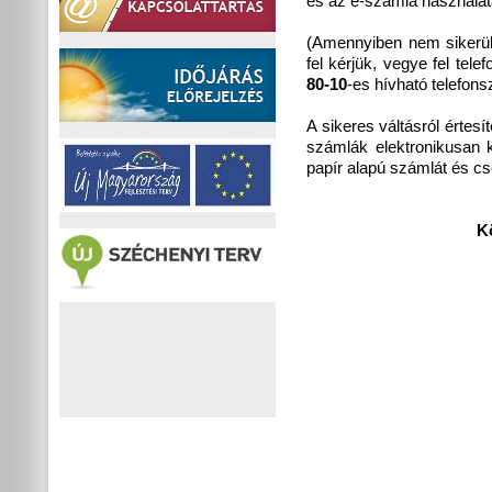
és az e-számla használat
(Amennyiben nem sikerül 
fel kérjük, vegye fel tel
80-10
-es hívható telefon
A sikeres váltásról
értesí
számlák elektronikusan k
papír alapú számlát és c
K